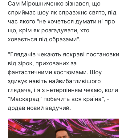
Сам Мірошниченко зізнався, що
сприймає шоу як справжнє свято, під
час якого "не хочеться думати ні про
що, крім як розгадувати, хто
ховається під образами".
"Глядачів чекають яскраві постановки
від зірок, прихованих за
фантастичними костюмами. Шоу
здивує навіть найвибагливішого
глядача, і я з нетерпінням чекаю, коли
"Маскарад" побачить вся країна", -
додав новий ведучий.