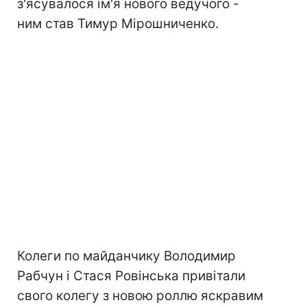
з'ясувалося ім'я нового ведучого -
ним став Тимур Мірошниченко.
Колеги по майданчику Володимир
Рабчун і Стася Ровінська привітали
свого колегу з новою роллю яскравим