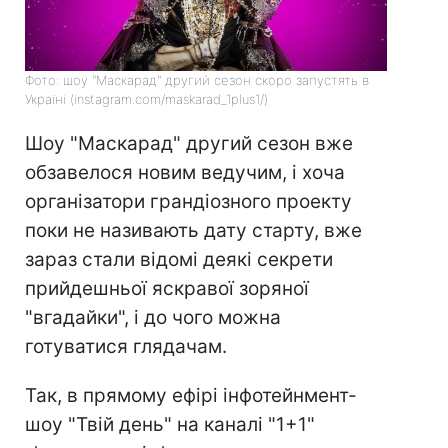
Фото: шоу "Маскарад" другий сезон скоро запустять в
Україні (instagram.com/maskarad_1plus1/)
Шоу "Маскарад" другий сезон вже
обзавелося новим ведучим, і хоча
організатори грандіозного проекту
поки не називають дату старту, вже
зараз стали відомі деякі секрети
прийдешньої яскравої зоряної
"вгадайки", і до чого можна
готуватися глядачам.
Так, в прямому ефірі інфотейнмент-
шоу "Твій день" на каналі "1+1"