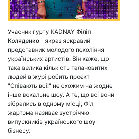
Учасник гурту KADNAY
Філіп
Коляденко
- якраз яскравий
представник молодого покоління
українських артистів. Він каже, що
така велика кількість талановитих
людей в журі робить проєкт
"Співають всі!" не схожим на жодне
інше вокальне шоу. А те, що всі вони
зібрались в одному місці, Філ
жартома називає зустріччю
випускників українського шоу-
бізнесу.