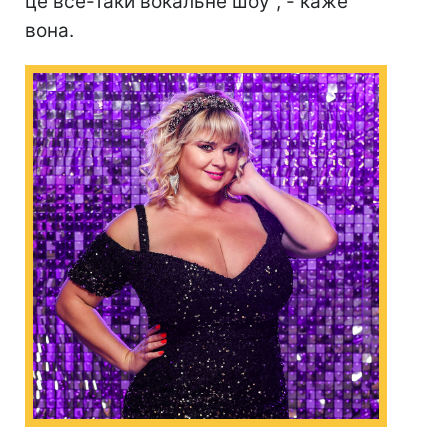
це все-таки вокальне шоу", - каже
вона.