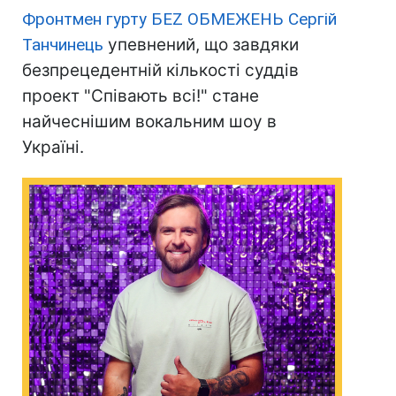
Фронтмен гурту БЕZ ОБМЕЖЕНЬ
Сергій
Танчинець
упевнений, що завдяки
безпрецедентній кількості суддів
проект "Співають всі!" стане
найчеснішим вокальним шоу в
Україні.