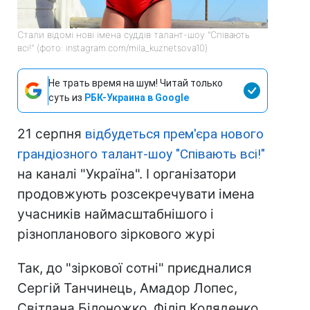
Стали відомі нові імена суддів талант-шоу "Співають
всі!" (фото: instagram.com/mila_kuznetsova10)
Не трать время на шум! Читай только
суть из
РБК-Украина в Google
21 серпня
відбудеться прем'єра нового
грандіозного талант-шоу "Співають всі!"
на каналі "Україна". І організатори
продовжують розсекречувати імена
учасників наймасштабнішого і
різнопланового зіркового журі
Так, до "зіркової сотні" приєдналися
Сергій Танчинець, Амадор Лопес,
Світлана Білоножко, Філіп Коляденко,