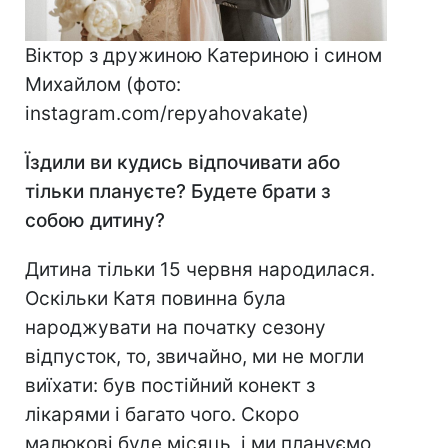
Віктор з дружиною Катериною і сином
Михайлом (фото:
instagram.com/repyahovakate)
Їздили ви кудись відпочивати або
тільки плануєте? Будете брати з
собою дитину?
Дитина тільки 15 червня народилася.
Оскільки Катя повинна була
народжувати на початку сезону
відпусток, то, звичайно, ми не могли
виїхати: був постійний конект з
лікарями і багато чого. Скоро
малюкові буде місяць, і ми плануємо