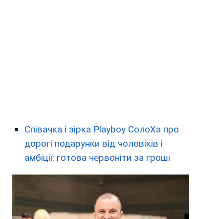
Співачка і зірка Playboy СолоХа про
дорогі подарунки від чоловіків і
амбіції: готова червоніти за гроші