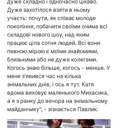
дуже складно і одночасно цікаво.
Дуже захотілося взяти в ньому
участь: почути, як співає молоде
покоління, побачити своїми очима всі
складові нового шоу, над яким
працює ціла сотня людей. Всі вони
певною мірою є моїми знайомими,
близькими або не дуже колегами.
Когось знаю більше, когось - менше. У
мене з'явився час на кілька
знімальних днів, і ось я тут. Катя
вдома виховує маленького Михасика,
а я з ранку до вечора на знімальному
майданчику", - зізнається Павлик.