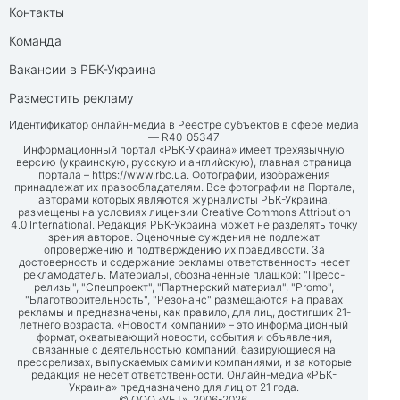
Контакты
Команда
Вакансии в РБК-Украина
Разместить рекламу
Идентификатор онлайн-медиа в Реестре субъектов в сфере медиа
— R40-05347
Информационный портал «РБК-Украина» имеет трехязычную
версию (украинскую, русскую и английскую), главная страница
портала –
https://www.rbc.ua
. Фотографии, изображения
принадлежат их правообладателям. Все фотографии на Портале,
авторами которых являются журналисты РБК-Украина,
размещены на условиях лицензии Creative Commons Attribution
4.0 International. Редакция РБК-Украина может не разделять точку
зрения авторов. Оценочные суждения не подлежат
опровержению и подтверждению их правдивости. За
достоверность и содержание рекламы ответственность несет
рекламодатель. Материалы, обозначенные плашкой: "Пресс-
релизы", "Спецпроект", "Партнерский материал", "Promo",
"Благотворительность", "Резонанс" размещаются на правах
рекламы и предназначены, как правило, для лиц, достигших 21-
летнего возраста. «Новости компании» – это информационный
формат, охватывающий новости, события и объявления,
связанные с деятельностью компаний, базирующиеся на
прессрелизах, выпускаемых самими компаниями, и за которые
редакция не несет ответственности. Онлайн-медиа «РБК-
Украина» предназначено для лиц от 21 года.
© ООО «УБТ», 2006-2026.