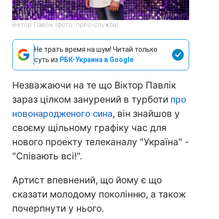
Віктор Павлік (фото: прес-служба)
Не трать время на шум! Читай только
суть из
РБК-Украина в Google
Незважаючи на те що Віктор Павлік
зараз цілком занурений в турботи
про
новонародженого сина
, він знайшов у
своєму щільному графіку час для
нового проекту телеканалу "Україна" -
"Співають всі!".
Артист впевнений, що йому є що
сказати молодому поколінню, а також
почерпнути у нього.