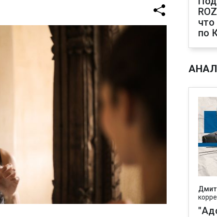
Под
ROZ
что
по 
АНАЛ
Дмит
корре
"Ад