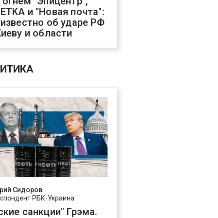
 огнем "Эпицентр",
ETKA и "Новая почта":
 известно об ударе РФ
Киеву и области
ИТИКА
рий Сидоров
спондент РБК-Украина
ские санкции" Грэма.