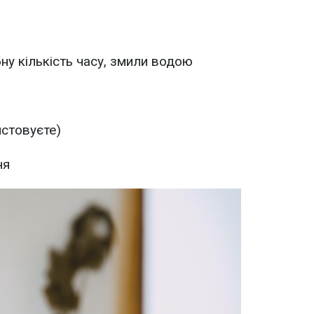
ну кількість часу, змили водою
стовуєте)
чя