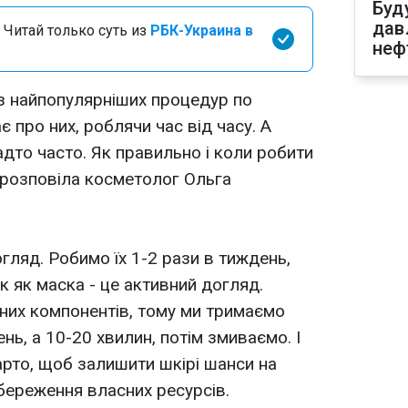
Буд
дав
 Читай только суть из
РБК-Украина в
неф
з найпопулярніших процедур по
є про них, роблячи час від часу. А
адто часто. Як правильно і коли робити
розповіла косметолог Ольга
ляд. Робимо їх 1-2 рази в тиждень,
ак як маска - це активний догляд.
них компонентів, тому ми тримаємо
нь, а 10-20 хвилин, потім змиваємо. І
арто, щоб залишити шкірі шанси на
збереження власних ресурсів.