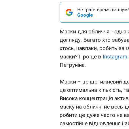
Не трать время на шум!
Google
Маски для обличчя - одна 
догляду. Багато хто забува
хтось, навпаки, робить зан
маски? Про це в
Instagram
Петруніна.
Маски – це щотижневий дог
це оптимальна кількість, т
Висока концентрація актив
маску на обличчі не весь де
робити це дуже часто не в
самостійне відновлення і 