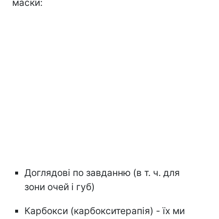
маски:
Доглядові по завданню (в т. ч. для
зони очей і губ)
Карбокси (карбокситерапія) - їх ми