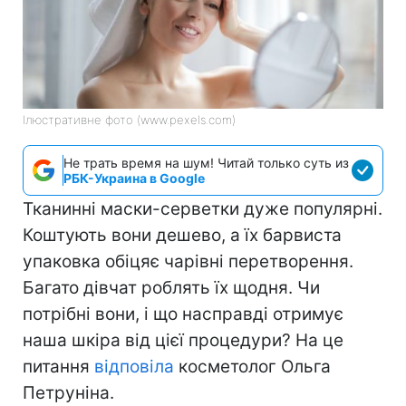
Ілюстративне фото (www.pexels.com)
Не трать время на шум! Читай только суть из
РБК-Украина в Google
Тканинні маски-серветки дуже популярні.
Коштують вони дешево, а їх барвиста
упаковка обіцяє чарівні перетворення.
Багато дівчат роблять їх щодня. Чи
потрібні вони, і що насправді отримує
наша шкіра від цієї процедури? На це
питання
відповіла
косметолог Ольга
Петруніна.