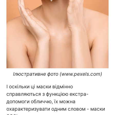
Ілюстративне фото (www.pexels.com)
І оскільки ці маски відмінно
справляються з функцією екстра-
допомоги обличчю, їх можна
охарактеризувати одним словом - маски