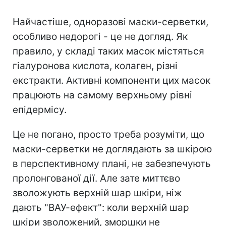
Найчастіше, одноразові маски-серветки,
особливо недорогі - це не догляд. Як
правило, у складі таких масок містяться
гіалуронова кислота, колаген, різні
екстракти. Активні компоненти цих масок
працюють на самому верхньому рівні
епідермісу.
Це не погано, просто треба розуміти, що
маски-серветки не доглядають за шкірою
в перспективному плані, не забезпечують
пролонгованої дії. Але зате миттєво
зволожують верхній шар шкіри, ніж
дають "ВАУ-ефект": коли верхній шар
шкіри зволожений, зморшки не