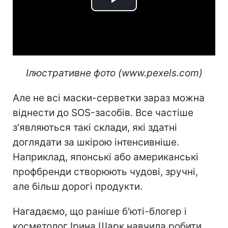
Play
Video
Ілюстративне фото (www.pexels.com)
Але не всі маски-серветки зараз можна
віднести до SOS-засобів. Все частіше
з'являються такі склади, які здатні
доглядати за шкірою інтенсивніше.
Наприклад, японські або американські
профбренди створюють чудові, зручні,
але більш дорогі продукти.
Нагадаємо, що раніше б'юті-блогер і
косметолог Ірина Шарк навчила робити