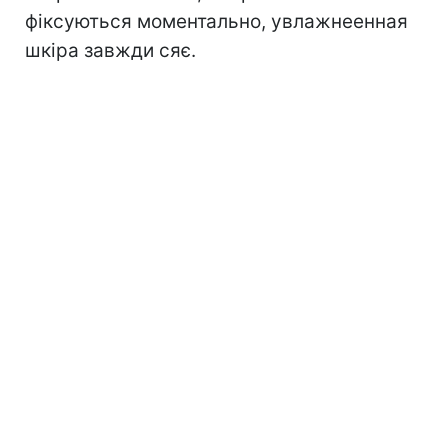
фіксуються моментально, увлажнеенная
шкіра завжди сяє.