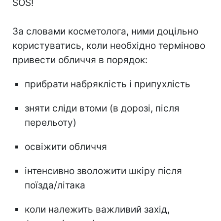
SOS!
За словами косметолога, ними доцільно
користуватись, коли необхідно терміново
привести обличчя в порядок:
прибрати набряклість і припухлість
зняти сліди втоми (в дорозі, після
перельоту)
освіжити обличчя
інтенсивно зволожити шкіру після
поїзда/літака
коли належить важливий захід,