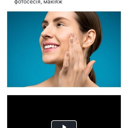
фотосесія, макіяж