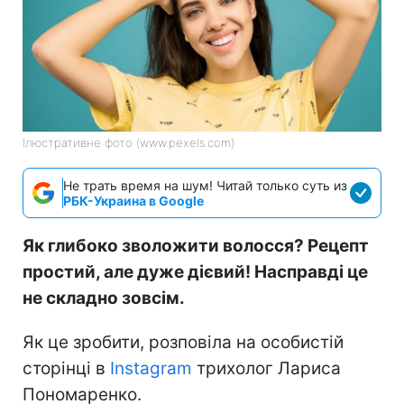
Ілюстративне фото (www.pexels.com)
Не трать время на шум! Читай только суть из
РБК-Украина в Google
Як глибоко зволожити волосся? Рецепт
простий, але дуже дієвий! Насправді це
не складно зовсім.
Як це зробити, розповіла на особистій
сторінці в
Instagram
трихолог Лариса
Пономаренко.