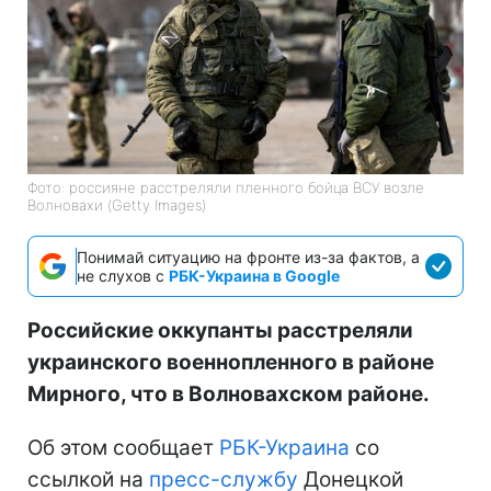
Фото: россияне расстреляли пленного бойца ВСУ возле
Волновахи (Getty Images)
Понимай ситуацию на фронте из-за фактов, а
не слухов с
РБК-Украина в Google
Российские оккупанты расстреляли
украинского военнопленного в районе
Мирного, что в Волновахском районе.
Об этом сообщает
РБК-Украина
со
ссылкой на
пресс-службу
Донецкой