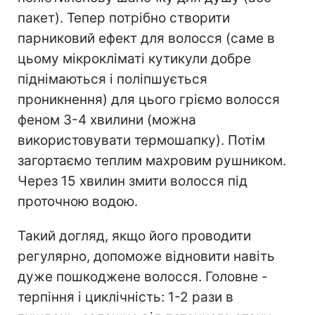
пакет). Тепер потрібно створити
парниковий ефект для волосся (саме в
цьому мікрокліматі кутикули добре
піднімаються і поліпшується
проникнення) для цього гріємо волосся
феном 3-4 хвилини (можна
використовувати термошапку). Потім
загортаємо теплим махровим рушником.
Через 15 хвилин змити волосся під
проточною водою.
Такий догляд, якщо його проводити
регулярно, допоможе відновити навіть
дуже пошкоджене волосся. Головне -
терпіння і циклічність: 1-2 рази в