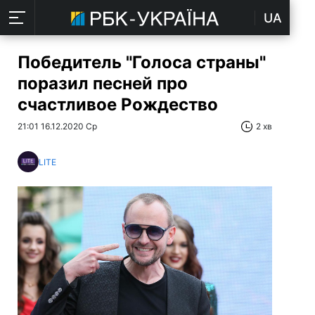
UA
Победитель "Голоса страны"
поразил песней про
счастливое Рождество
21:01 16.12.2020 Ср
2 хв
LITE