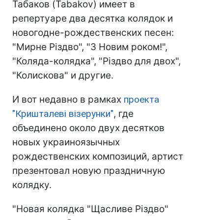
Табаков (Tabakov) имеет в
репертуаре два десятка колядок и
новогодне-рождественских песен:
"Мирне Різдво", "З Новим роком!",
"Коляда-колядка", "Різдво для двох",
"Колискова" и другие.
И вот недавно в рамках
проекта
"Кришталеві візерунки"
, где
объединено около двух десятков
новых украиноязычных
рождественских композиций, артист
презентовал новую праздничную
колядку.
"Новая колядка "Щасливе Різдво"