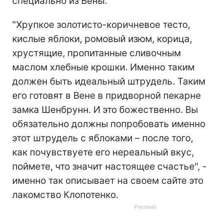
специально из Вены.
"Хрупкое золотисто-коричневое тесто,
кислые яблоки, ромовый изюм, корица,
хрустящие, пропитанные сливочным
маслом хлебные крошки. Именно таким
должен быть идеальный штрудель. Таким
его готовят в Вене в придворной пекарне
замка Шенбрунн. И это божественно. Вы
обязательно должны попробовать именно
этот штрудель с яблоками – после того,
как почувствуете его нереальный вкус,
поймете, что значит настоящее счастье", -
именно так описывает на своем сайте это
лакомство Клопотенко.