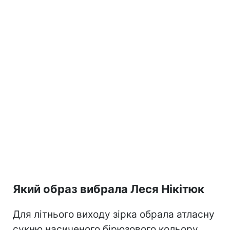
Який образ вибрала Леся Нікітюк
Для літнього виходу зірка обрала атласну
сукню насиченого бірюзового кольору.