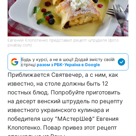
Евгений Клопотенко представил рецепт штруделя (фото:
pixabay.com)
Будь у курсі, а не в шоці! Додай змісту своїй
стрічці
разом з РБК-Україна в Google
Приближается Святвечер, а с ним, как
известно, на столе должны быть 12
постных блюд. Попробуйте приготовить
на десерт венский штрудель по рецепту
известного украинского кулинара и
победителя шоу "МАстерШеф" Евгения
Клопотенко. Повар привез этот рецепт