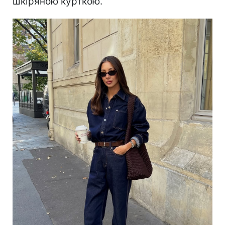
шкіряною курткою.