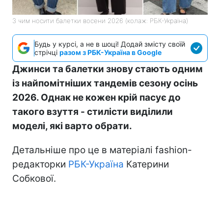
З чим носити балетки восени 2026 (колаж: РБК-Україна)
Будь у курсі, а не в шоці! Додай змісту своїй
стрічці
разом з РБК-Україна в Google
Джинси та балетки знову стають одним
із найпомітніших тандемів сезону осінь
2026. Однак не кожен крій пасує до
такого взуття - стилісти виділили
моделі, які варто обрати.
Детальніше про це в матеріалі fashion-
редакторки
РБК-Україна
Катерини
Собкової.