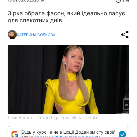
13:09 03.08.2026 Пн
2 хв
Зірка обрала фасон, який ідеально пасує
для спекотних днів
КАТЕРИНА СОБКОВА
Леся Нікітюк (фото: instagram.com/lesia_nikituk)
Будь у курсі, а не в шоці! Додай змісту своїй