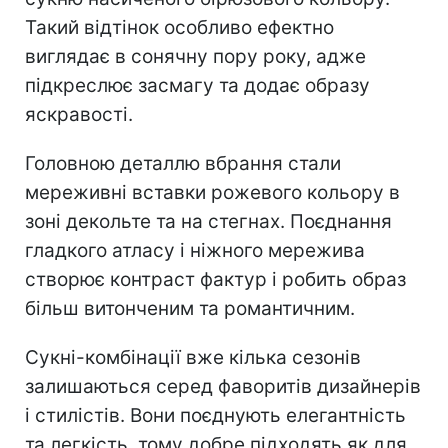
Такий відтінок особливо ефектно
виглядає в сонячну пору року, адже
підкреслює засмагу та додає образу
яскравості.
Головною деталлю вбрання стали
мереживні вставки рожевого кольору в
зоні декольте та на стегнах. Поєднання
гладкого атласу і ніжного мережива
створює контраст фактур і робить образ
більш витонченим та романтичним.
Сукні-комбінації вже кілька сезонів
залишаються серед фаворитів дизайнерів
і стилістів. Вони поєднують елегантність
та легкість, тому добре підходять як для