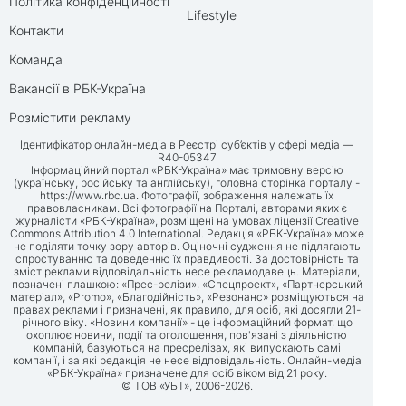
Політика конфіденційності
Lifestyle
Контакти
Команда
Вакансії в РБК-Україна
Розмістити рекламу
Ідентифікатор онлайн-медіа в Реєстрі суб’єктів у сфері медіа —
R40-05347
Інформаційний портал «РБК-Україна» має тримовну версію
(українську, російську та англійську), головна сторінка порталу -
https://www.rbc.ua
. Фотографії, зображення належать їх
правовласникам. Всі фотографії на Порталі, авторами яких є
журналісти «РБК-Україна», розміщені на умовах ліцензії Creative
Commons Attribution 4.0 International. Редакція «РБК-Україна» може
не поділяти точку зору авторів. Оціночні судження не підлягають
спростуванню та доведенню їх правдивості. За достовірність та
зміст реклами відповідальність несе рекламодавець. Матеріали,
позначені плашкою: «Прес-релізи», «Спецпроект», «Партнерський
матеріал», «Promo», «Благодійність», «Резонанс» розміщуються на
правах реклами і призначені, як правило, для осіб, які досягли 21-
річного віку. «Новини компанії» - це інформаційний формат, що
охоплює новини, події та оголошення, пов'язані з діяльністю
компаній, базуються на пресрелізах, які випускають самі
компанії, і за які редакція не несе відповідальність. Онлайн-медіа
«РБК-Україна» призначене для осіб віком від 21 року.
© ТОВ «УБТ», 2006-2026.