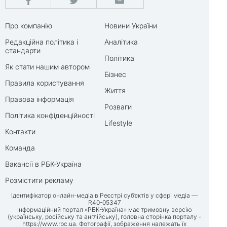
Про компанію
Новини України
Редакційна політика і
Аналітика
стандарти
Політика
Як стати нашим автором
Бізнес
Правила користування
Життя
Правова інформація
Розваги
Політика конфіденційності
Lifestyle
Контакти
Команда
Вакансії в РБК-Україна
Розмістити рекламу
Ідентифікатор онлайн-медіа в Реєстрі суб’єктів у сфері медіа —
R40-05347
Інформаційний портал «РБК-Україна» має тримовну версію
(українську, російську та англійську), головна сторінка порталу -
https://www.rbc.ua
. Фотографії, зображення належать їх