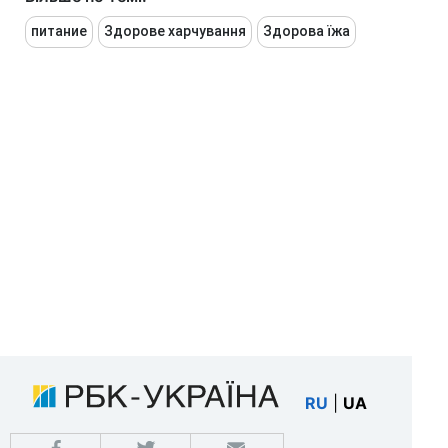
питание
Здорове харчування
Здорова їжа
RU
|
UA