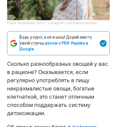
Надя Андреева (фото: instagram.com/happynadyaz)
Будь у курсі, а не в шоці! Додай змісту
своїй стрічці
разом з РБК-Україна в
Google
Сколько разнообразных овощей у вас
в рационе? Оказывается, если
регулярно употреблять в пищу
некрахмалистые овощи, богатые
клетчаткой, это станет отличным
способом поддержать систему
детоксикации.