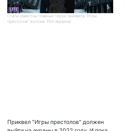
Стали известны главные герои приквела "Игры
престолов" (коллаж: РБК-Украина)
Приквел "Игры престолов" должен
выйти на экраны в 2022 году. И пока