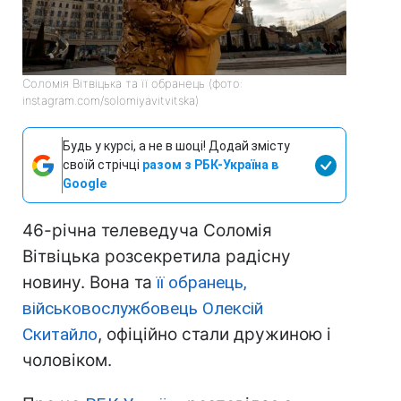
Соломія Вітвіцька та її обранець (фото:
instagram.com/solomiyavitvitska)
Будь у курсі, а не в шоці! Додай змісту
своїй стрічці
разом з РБК-Україна в
Google
46-річна телеведуча Соломія
Вітвіцька розсекретила радісну
новину. Вона та
її обранець,
військовослужбовець Олексій
Скитайло
, офіційно стали дружиною і
чоловіком.