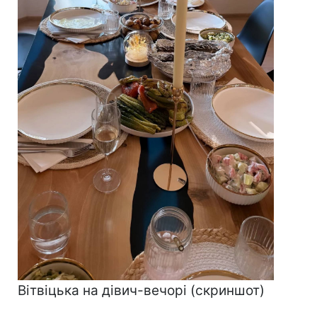
Вітвіцька на дівич-вечорі (скриншот)