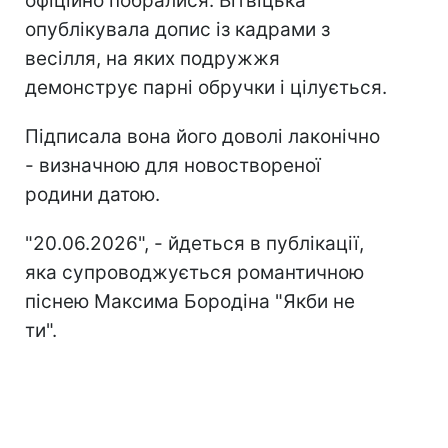
офіційно побралися. Вітвіцька
опублікувала допис із кадрами з
весілля, на яких подружжя
демонструє парні обручки і цілується.
Підписала вона його доволі лаконічно
- визначною для новоствореної
родини датою.
"20.06.2026", - йдеться в публікації,
яка супроводжується романтичною
піснею Максима Бородіна "Якби не
ти".