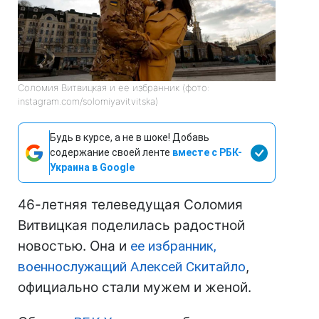
Соломия Витвицкая и ее избранник (фото:
instagram.com/solomiyavitvitska)
Будь в курсе, а не в шоке! Добавь
содержание своей ленте
вместе с РБК-
Украина в Google
46-летняя телеведущая Соломия
Витвицкая поделилась радостной
новостью. Она и
ее избранник,
военнослужащий Алексей Скитайло
,
официально стали мужем и женой.