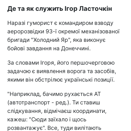
Де та як служить Ігор Ласточкін
Наразі гуморист є командиром взводу
аеророзвідки 93-ї окремої механізованої
бригади "Холодний Яр", яка виконує
бойові завдання на Донеччині.
За словами Ігоря, його першочерговою
задачою є виявлення ворога та засобів,
якими він обстрілює українські позиції.
"Наприклад, бачимо рухається АТ
(автотранспорт - ред.). Ти ставиш
слідкування, відмічаєш координати,
кажеш: "Сюди заїхало і щось
розвантажує". Все, туди вилітають