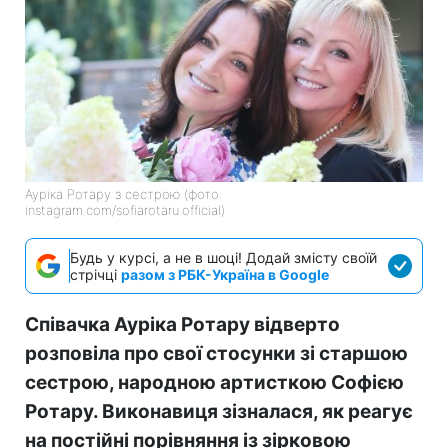
Ауріка Ротару з сестрою (фото:
instagram.com/sofiarotaru.official)
Будь у курсі, а не в шоці! Додай змісту своїй
стрічці
разом з РБК-Україна в Google
Співачка Ауріка Ротару відверто
розповіла про свої стосунки зі старшою
сестрою, народною артисткою Софією
Ротару. Виконавиця зізналася, як реагує
на постійні порівняння із зірковою