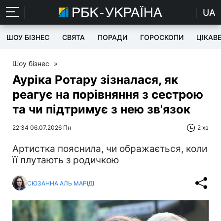
UA
ШОУ БІЗНЕС
СВЯТА
ПОРАДИ
ГОРОСКОПИ
ЦІКАВ
Шоу бізнес
»
Ауріка Ротару зізналася, як
реагує на порівняння з сестрою
та чи підтримує з нею зв'язок
22:34 06.07.2026 Пн
2 хв
Артистка пояснила, чи ображається, коли
її плутають з родичкою
СЮЗАННА АЛЬ МАРІДІ