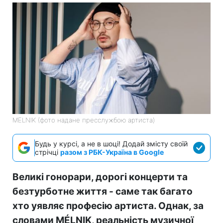
MELNIK (фото надане пресслужбою артиста)
Будь у курсі, а не в шоці! Додай змісту своїй
стрічці
разом з РБК-Україна в Google
Великі гонорари, дорогі концерти та
безтурботне життя - саме так багато
хто уявляє професію артиста. Однак, за
словами MÉLNIK, реальність музичної