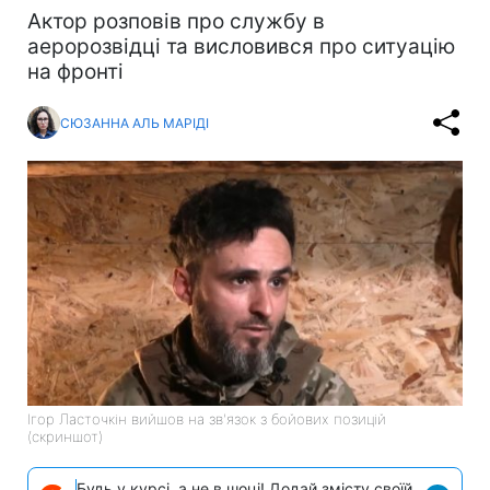
Актор розповів про службу в
аеророзвідці та висловився про ситуацію
на фронті
СЮЗАННА АЛЬ МАРІДІ
Ігор Ласточкін вийшов на зв'язок з бойових позицій
(скриншот)
Будь у курсі, а не в шоці! Додай змісту своїй