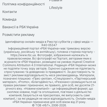
Політика конфіденційності
Lifestyle
Контакти
Команда
Вакансії в РБК-Україна
Розмістити рекламу
Ідентифікатор онлайн-медіа в Реєстрі суб’єктів у сфері медіа —
R40-05347
Інформаційний портал «РБК-Україна» має тримовну версію
(українську, російську та англійську), головна сторінка порталу -
https://www.rbc.ua
. Фотографії, зображення належать їх
правовласникам. Всі фотографії на Порталі, авторами яких є
журналісти «РБК-Україна», розміщені на умовах ліцензії Creative
Commons Attribution 4.0 International. Редакція «РБК-Україна» може
не поділяти точку зору авторів. Оціночні судження не підлягають
спростуванню та доведенню їх правдивості. За достовірність та
зміст реклами відповідальність несе рекламодавець. Матеріали,
позначені плашкою: «Прес-релізи», «Спецпроект», «Партнерський
матеріал», «Promo», «Благодійність», «Резонанс» розміщуються на
правах реклами і призначені, як правило, для осіб, які досягли 21-
річного віку. «Новини компанії» - це інформаційний формат, що
охоплює новини, події та оголошення, пов'язані з діяльністю
компаній, базуються на пресрелізах, які випускають самі
компанії, і за які редакція не несе відповідальність. Онлайн-медіа
«РБК-Україна» призначене для осіб віком від 21 року.
© ТОВ «УБТ», 2006-2026.