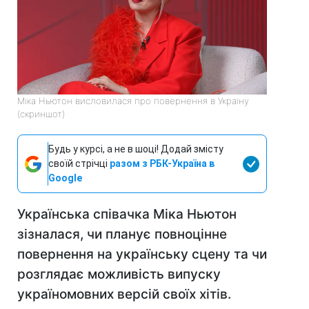
Міка Ньютон висловилася про повернення в Україну
(скриншот)
Будь у курсі, а не в шоці! Додай змісту
своїй стрічці
разом з РБК-Україна в
Google
Українська співачка Міка Ньютон
зізналася, чи планує повноцінне
повернення на українську сцену та чи
розглядає можливість випуску
україномовних версій своїх хітів.