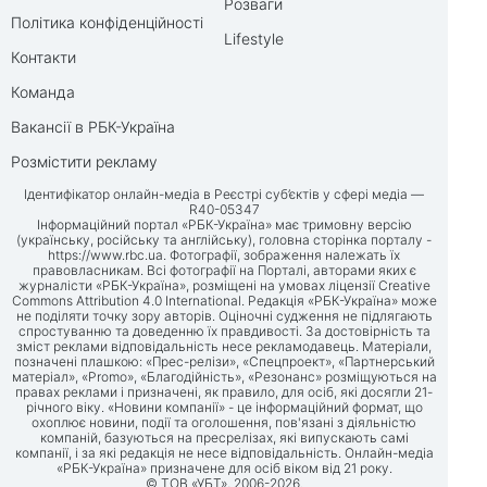
Розваги
Політика конфіденційності
Lifestyle
Контакти
Команда
Вакансії в РБК-Україна
Розмістити рекламу
Ідентифікатор онлайн-медіа в Реєстрі суб’єктів у сфері медіа —
R40-05347
Інформаційний портал «РБК-Україна» має тримовну версію
(українську, російську та англійську), головна сторінка порталу -
https://www.rbc.ua
. Фотографії, зображення належать їх
правовласникам. Всі фотографії на Порталі, авторами яких є
журналісти «РБК-Україна», розміщені на умовах ліцензії Creative
Commons Attribution 4.0 International. Редакція «РБК-Україна» може
не поділяти точку зору авторів. Оціночні судження не підлягають
спростуванню та доведенню їх правдивості. За достовірність та
зміст реклами відповідальність несе рекламодавець. Матеріали,
позначені плашкою: «Прес-релізи», «Спецпроект», «Партнерський
матеріал», «Promo», «Благодійність», «Резонанс» розміщуються на
правах реклами і призначені, як правило, для осіб, які досягли 21-
річного віку. «Новини компанії» - це інформаційний формат, що
охоплює новини, події та оголошення, пов'язані з діяльністю
компаній, базуються на пресрелізах, які випускають самі
компанії, і за які редакція не несе відповідальність. Онлайн-медіа
«РБК-Україна» призначене для осіб віком від 21 року.
© ТОВ «УБТ», 2006-2026.