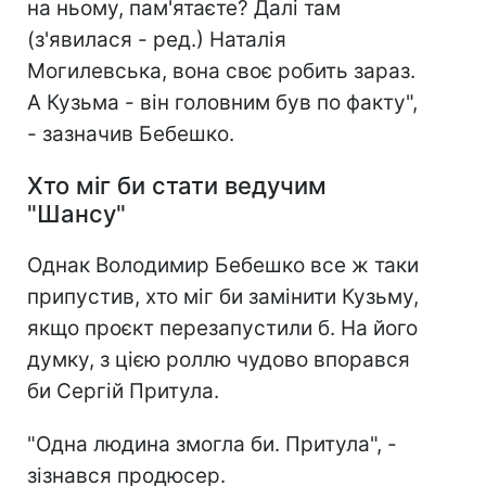
на ньому, пам'ятаєте? Далі там
(з'явилася - ред.) Наталія
Могилевська, вона своє робить зараз.
А Кузьма - він головним був по факту",
- зазначив Бебешко.
Хто міг би стати ведучим
"Шансу"
Однак Володимир Бебешко все ж таки
припустив, хто міг би замінити Кузьму,
якщо проєкт перезапустили б. На його
думку, з цією роллю чудово впорався
би Сергій Притула.
"Одна людина змогла би. Притула", -
зізнався продюсер.