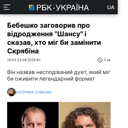
UA
Бебешко заговорив про
відродження "Шансу" і
сказав, хто міг би замінити
Скрябіна
16:43 23.06.2026 Вт
3 хв
Він назвав несподіваний дует, який міг
би оживити легендарний формат
КАТЕРИНА СОБКОВА