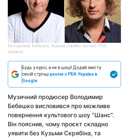
Володимир Бебешко, Кузьма Скрябін (колаж: РБК-
Укрїана)
Будь у курсі, а не в шоці! Додай змісту
своїй стрічці
разом з РБК-Україна в
Google
Музичний продюсер Володимир
Бебешко висловився про можливе
повернення культового шоу "Шанс".
Він пояснив, чому проєкт складно
уявити без Кузьми Скрябіна, та