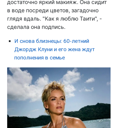
достаточно яркий макияж. Она сидит
в воде посреди цветов, загадочно
глядя вдаль. "Как я люблю Таити", -
сделала она подпись.
И снова близнецы: 60-летний
Джордж Клуни и его жена ждут
пополнения в семье