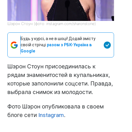
Шэрон Стоун (фото: instagram.com/sharonstone)
Будь у курсі, а не в шоці! Додай змісту
своїй стрічці
разом з РБК-Україна в
Google
Шэрон Стоун присоединилась к
рядам знаменитостей в купальниках,
которые заполонили соцсети. Правда,
выбрала снимок из молодости.
Фото Шэрон опубликовала в своем
блоге сети
Instagram
.