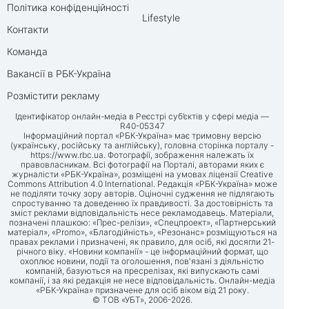
Політика конфіденційності
Lifestyle
Контакти
Команда
Вакансії в РБК-Україна
Розмістити рекламу
Ідентифікатор онлайн-медіа в Реєстрі суб’єктів у сфері медіа —
R40-05347
Інформаційний портал «РБК-Україна» має тримовну версію
(українську, російську та англійську), головна сторінка порталу -
https://www.rbc.ua
. Фотографії, зображення належать їх
правовласникам. Всі фотографії на Порталі, авторами яких є
журналісти «РБК-Україна», розміщені на умовах ліцензії Creative
Commons Attribution 4.0 International. Редакція «РБК-Україна» може
не поділяти точку зору авторів. Оціночні судження не підлягають
спростуванню та доведенню їх правдивості. За достовірність та
зміст реклами відповідальність несе рекламодавець. Матеріали,
позначені плашкою: «Прес-релізи», «Спецпроект», «Партнерський
матеріал», «Promo», «Благодійність», «Резонанс» розміщуються на
правах реклами і призначені, як правило, для осіб, які досягли 21-
річного віку. «Новини компанії» - це інформаційний формат, що
охоплює новини, події та оголошення, пов'язані з діяльністю
компаній, базуються на пресрелізах, які випускають самі
компанії, і за які редакція не несе відповідальність. Онлайн-медіа
«РБК-Україна» призначене для осіб віком від 21 року.
© ТОВ «УБТ», 2006-2026.