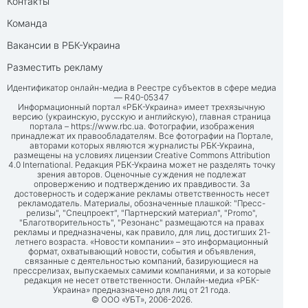
Контакты
Команда
Вакансии в РБК-Украина
Разместить рекламу
Идентификатор онлайн-медиа в Реестре субъектов в сфере медиа
— R40-05347
Информационный портал «РБК-Украина» имеет трехязычную
версию (украинскую, русскую и английскую), главная страница
портала –
https://www.rbc.ua
. Фотографии, изображения
принадлежат их правообладателям. Все фотографии на Портале,
авторами которых являются журналисты РБК-Украина,
размещены на условиях лицензии Creative Commons Attribution
4.0 International. Редакция РБК-Украина может не разделять точку
зрения авторов. Оценочные суждения не подлежат
опровержению и подтверждению их правдивости. За
достоверность и содержание рекламы ответственность несет
рекламодатель. Материалы, обозначенные плашкой: "Пресс-
релизы", "Спецпроект", "Партнерский материал", "Promo",
"Благотворительность", "Резонанс" размещаются на правах
рекламы и предназначены, как правило, для лиц, достигших 21-
летнего возраста. «Новости компании» – это информационный
формат, охватывающий новости, события и объявления,
связанные с деятельностью компаний, базирующиеся на
прессрелизах, выпускаемых самими компаниями, и за которые
редакция не несет ответственности. Онлайн-медиа «РБК-
Украина» предназначено для лиц от 21 года.
© ООО «УБТ», 2006-2026.