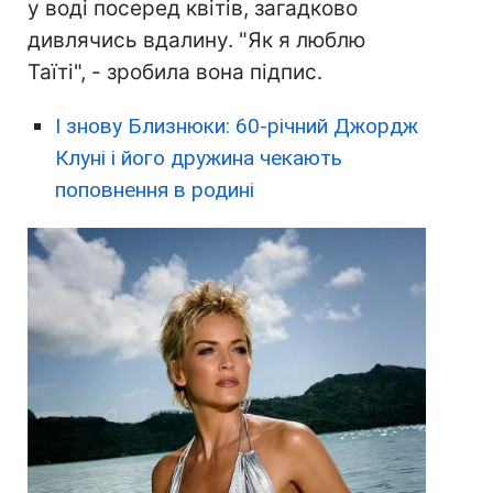
у воді посеред квітів, загадково
дивлячись вдалину. "Як я люблю
Таїті", - зробила вона підпис.
І знову Близнюки: 60-річний Джордж
Клуні і його дружина чекають
поповнення в родині