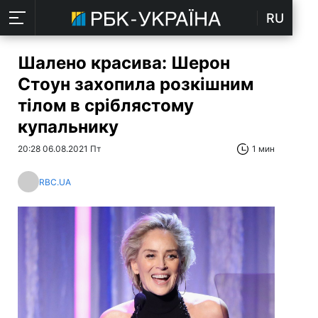
RU
Шалено красива: Шерон
Стоун захопила розкішним
тілом в сріблястому
купальнику
20:28 06.08.2021 Пт
1 мин
RBC.UA