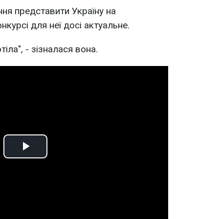
ння представити Україну на
курсі для неї досі актуальне.
тіла", - зізналася вона.
Play
Video