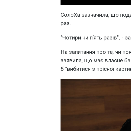
СолоХа зазначила, що пода
раз.
"Чотири чи п’ять разів", - 
На запитання про те, чи п
заявила, що має власне баче
б "вибитися з прісної карти