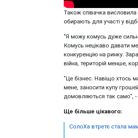
Також співачка висловила пр
обирають для участі у відб
"Я можу комусь дуже сильн
Комусь нецікаво давати ме
конкуренцію на ринку. Зара
війна, територій менше, ко
"Це бізнес. Навіщо хтось 
мене, заносити купу грошей
домовляються так само", -
Ще більше цікавого:
СолоХа втретє стала ма