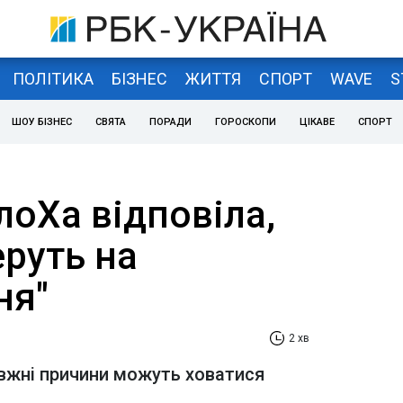
ПОЛІТИКА
БІЗНЕС
ЖИТТЯ
СПОРТ
WAVE
S
ШОУ БІЗНЕС
СВЯТА
ПОРАДИ
ГОРОСКОПИ
ЦІКАВЕ
СПОРТ
олоХа відповіла,
еруть на
ня"
2 хв
авжні причини можуть ховатися