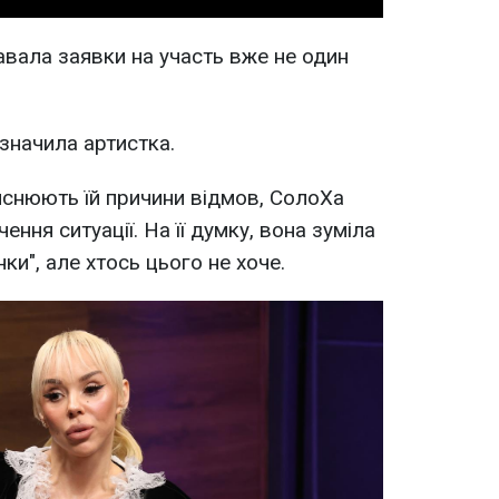
вала заявки на участь вже не один
зазначила артистка.
ояснюють їй причини відмов, СолоХа
ння ситуації. На її думку, вона зуміла
нки", але хтось цього не хоче.