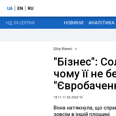
UA
EN
RU
НОВИНИ
АНАЛІТИКА
НД, 09 СЕРПНЯ
Шоу бізнес
»
"Бізнес": С
чому її не б
"Євробачен
18:11 11.06.2026 Чт
Вона натякнула, що спр
зовсім в іншій площині