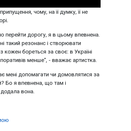
ипущення, чому, на її думку, її не
орі.
о перейти дорогу, я в цьому впевнена.
ні такий резонанс і створювати
з кожен бореться за своє: в Україні
рпоративів менше", - вважає артистка.
має мені допомагати чи домовлятися за
? Бо я впевнена, що там і
 додала вона.
мою