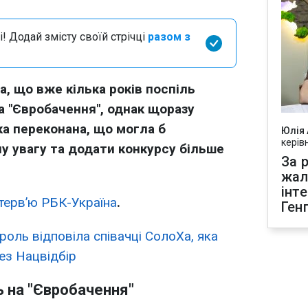
і! Додай змісту своїй стрічці
разом з
а, що вже кілька років поспіль
а "Євробачення", однак щоразу
а переконана, що могла б
Юлія
керів
у увагу та додати конкурсу більше
За р
жал
інт
нтерв’ю РБК-Україна
.
Ген
роль відповіла співачці СолоХа, яка
ез Нацвідбір
 на "Євробачення"