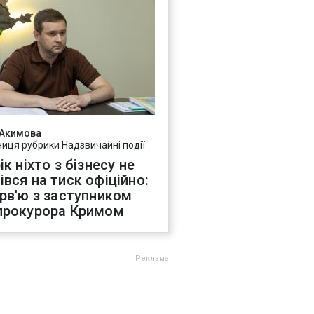
 Акимова
ниця рубрики Надзвичайні події
ік ніхто з бізнесу не
івся на тиск офіційно:
ерв'ю з заступником
прокурора Кримом