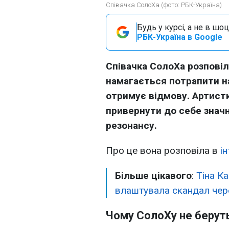
Співачка СолоХа (фото: РБК-Україна)
Будь у курсі, а не в шоц
РБК-Україна в Google
Співачка СолоХа розповіл
намагається потрапити н
отримує відмову. Артистк
привернути до себе значн
резонансу.
Про це вона розповіла в
і
Більше цікавого
:
Тіна Ка
влаштувала скандал чер
Чому СолоХу не беруть