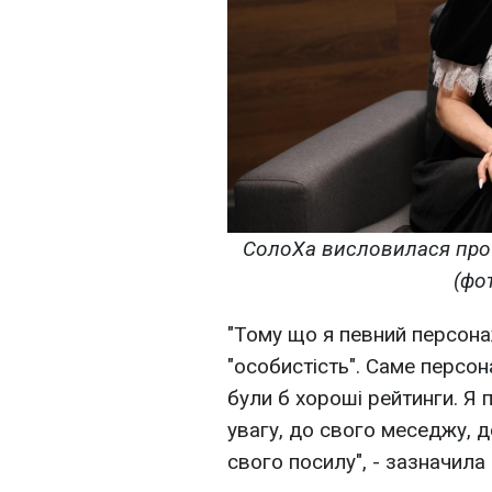
СолоХа висловилася про 
(фо
"Тому що я певний персона
"особистість". Саме персона
були б хороші рейтинги. Я
увагу, до свого меседжу, д
свого посилу", - зазначила 