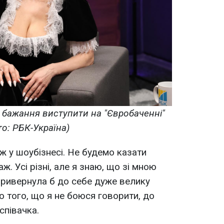
бажання виступити на "Євробаченні"
то: РБК-Україна)
ж у шоубізнесі. Не будемо казати
ж. Усі різні, але я знаю, що зі мною
 привернула б до себе дуже велику
о того, що я не боюся говорити, до
співачка.