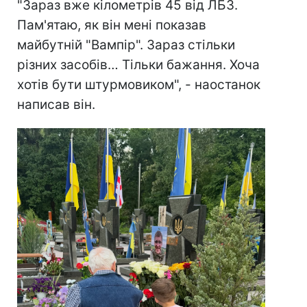
"Зараз вже кілометрів 45 від ЛБЗ.
Пам'ятаю, як він мені показав
майбутній "Вампір". Зараз стільки
різних засобів… Тільки бажання. Хоча
хотів бути штурмовиком", - наостанок
написав він.