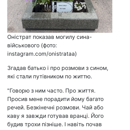
Оністрат показав могилу сина-
військового (фото:
instagram.com/onistrataa)
Згадав батько і про розмови з сином,
які стали путівником по життю.
"Говорю з ним часто. Про життя.
Просив мене порадити йому багато
речей. Безкінечні розмови. Чай або
каву я завжди готував вранці. Його
будив трохи пізніше. І навіть почав