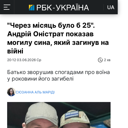
UA
"Через місяць було б 25".
Андрій Оністрат показав
могилу сина, який загинув на
війні
20:12 03.06.2026 Ср
2 хв
Батько зворушив спогадами про воїна
у роковини його загибелі
СЮЗАННА АЛЬ МАРІДІ