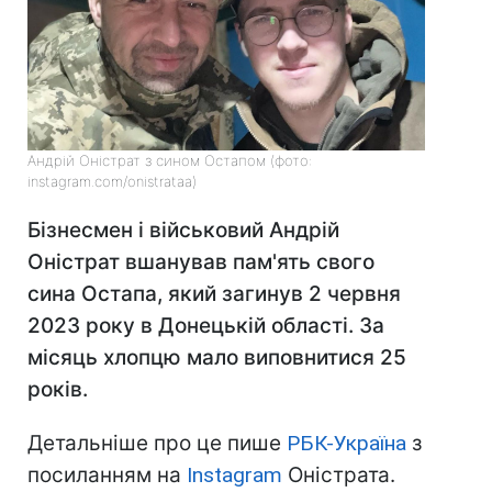
Андрій Оністрат з сином Остапом (фото:
instagram.com/onistrataa)
Бізнесмен і військовий Андрій
Оністрат вшанував пам'ять свого
сина Остапа, який загинув 2 червня
2023 року в Донецькій області. За
місяць хлопцю мало виповнитися 25
років.
Детальніше про це пише
РБК-Україна
з
посиланням на
Instagram
Оністрата.