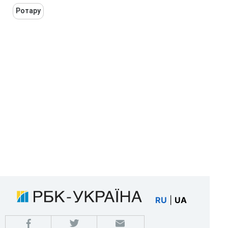
Ротару
RU
|
UA