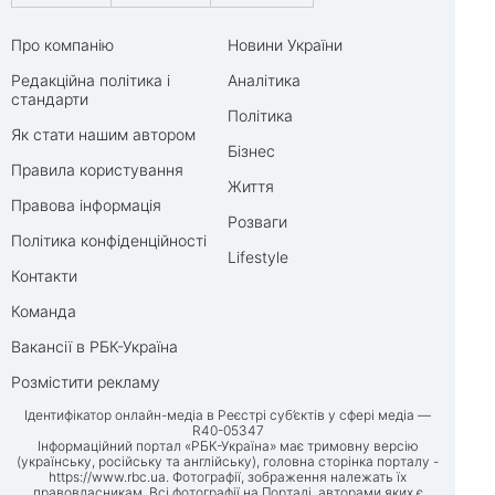
Про компанію
Новини України
Редакційна політика і
Аналітика
стандарти
Політика
Як стати нашим автором
Бізнес
Правила користування
Життя
Правова інформація
Розваги
Політика конфіденційності
Lifestyle
Контакти
Команда
Вакансії в РБК-Україна
Розмістити рекламу
Ідентифікатор онлайн-медіа в Реєстрі суб’єктів у сфері медіа —
R40-05347
Інформаційний портал «РБК-Україна» має тримовну версію
(українську, російську та англійську), головна сторінка порталу -
https://www.rbc.ua
. Фотографії, зображення належать їх
правовласникам. Всі фотографії на Порталі, авторами яких є