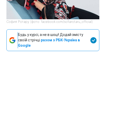
София Ротару (фото: facebook.com/sofiarotaru_official)
Будь у курсі, а не в шоці! Додай змісту
своїй стрічці
разом з РБК-Україна в
Google