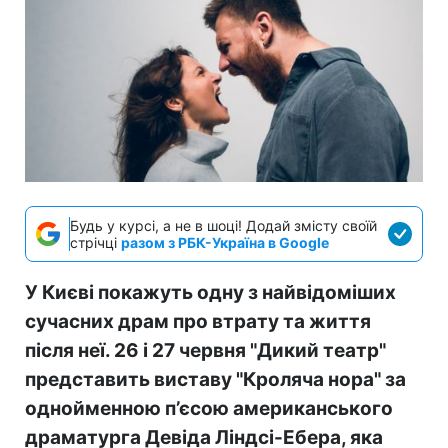
Будь у курсі, а не в шоці! Додай змісту своїй
стрічці
разом з РБК-Україна в Google
У Києві покажуть одну з найвідоміших
сучасних драм про втрату та життя
після неї. 26 і 27 червня "Дикий театр"
представить виставу "Кроляча нора" за
однойменною п’єсою американського
драматурга Девіда Ліндсі-Ебера, яка