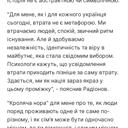
історія не є абстрактною чи символічною.
"Для мене, як і для кожного українця
сьогодні, втрата не є метафорою. Ми
втрачаємо людей, спокій, звичний ритм
існування. Але й здобуваємо
незалежність, ідентичність та віру в
майбутнє, яка стала свідомим вибором.
Психологи кажуть, що усвідомлення
втрати приходить пізніше за саму втрату.
Здається, ми як нація зараз якраз у
цьому проміжку", - пояснив Радіонов.
"Кроляча нора" для мене про те, як люди
поряд проживають одне й те саме по-
різному, і як сім’я може бути одночасно
місцем, де ти ламаєшся, і єдиним місцем,