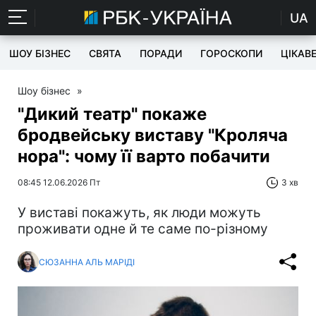
UA
ШОУ БІЗНЕС
СВЯТА
ПОРАДИ
ГОРОСКОПИ
ЦІКАВ
Шоу бізнес
»
"Дикий театр" покаже
бродвейську виставу "Кроляча
нора": чому її варто побачити
08:45 12.06.2026 Пт
3 хв
У виставі покажуть, як люди можуть
проживати одне й те саме по-різному
СЮЗАННА АЛЬ МАРІДІ