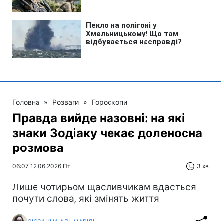
Головна
»
Розваги
»
Гороскопи
Правда вийде назовні: на які
знаки Зодіаку чекає доленосна
розмова
06:07 12.06.2026 Пт
3 хв
Лише чотирьом щасливчикам вдасться
почути слова, які змінять життя