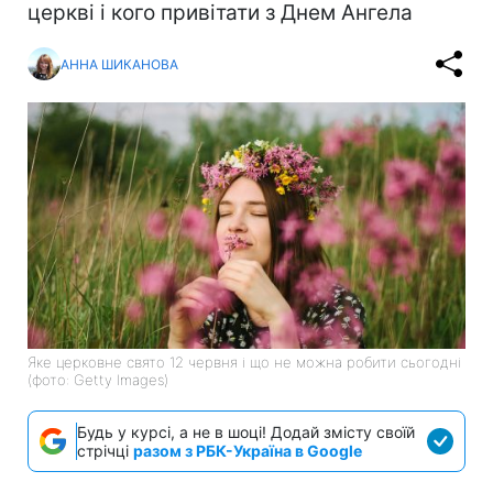
церкві і кого привітати з Днем Ангела
АННА ШИКАНОВА
Яке церковне свято 12 червня і що не можна робити сьогодні
(фото: Getty Images)
Будь у курсі, а не в шоці! Додай змісту своїй
стрічці
разом з РБК-Україна в Google