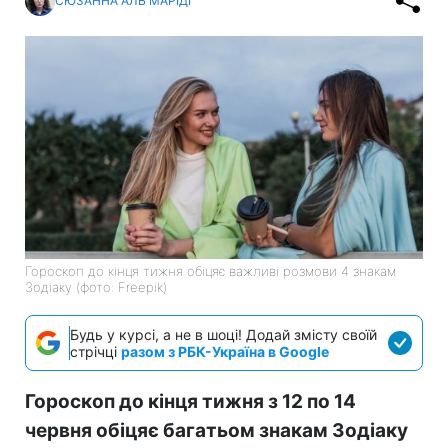
СЮЗАННА АЛЬ МАРІДІ
Гороскоп до кінця тижня обіцяє важливі розмови 4 знакам
Зодіаку (фото: Freepik)
Будь у курсі, а не в шоці! Додай змісту своїй
стрічці
разом з РБК-Україна в Google
Гороскоп до кінця тижня з 12 по 14
червня обіцяє багатьом знакам Зодіаку