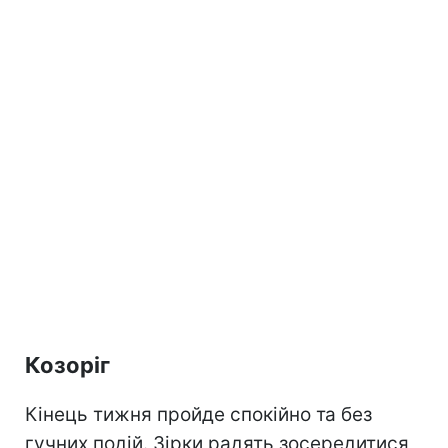
Козоріг
Кінець тижня пройде спокійно та без
гучних подій. Зірки радять зосередитися