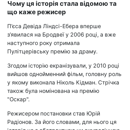
Чому ця історія стала відомою та
що каже режисер
П’єса Девіда Ліндсі-Ебера вперше
з’явилася на Бродвеї у 2006 році, а вже
наступного року отримала
Пулітцерівську премію за драму.
Згодом історію екранізували, у 2010 році
вийшов однойменний фільм, головну роль
у якому виконала Ніколь Кідман. Стрічка
також була номінована на премію
"Оскар".
Режисером постановки став Юрій
Радіонов. За його словами, для нього ця