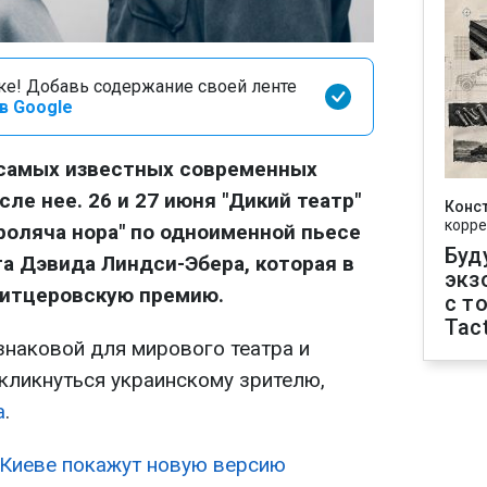
оке! Добавь содержание своей ленте
в Google
 самых известных современных
сле нее. 26 и 27 июня "Дикий театр"
Конс
корре
роляча нора" по одноименной пьесе
Буд
а Дэвида Линдси-Эбера, которая в
экз
литцеровскую премию.
с т
Tact
знаковой для мирового театра и
кликнуться украинскому зрителю,
а
.
 Киеве покажут новую версию