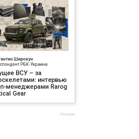
тантин Широкун
спондент РБК-Украина
ущее ВСУ – за
оскелетами: интервью
оп-менеджерами Rarog
ical Gear