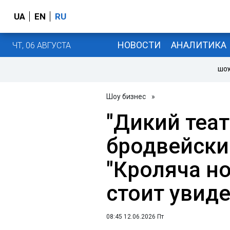
UA
EN
RU
НОВОСТИ
АНАЛИТИКА
ЧТ, 06 АВГУСТА
ШОУ
Шоу бизнес
»
"Дикий теа
бродвейски
"Кроляча но
стоит увид
08:45 12.06.2026 Пт