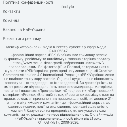
Політика конфіденційності
Lifestyle
Контакти
Команда
Вакансії в РБК-Україна
Розмістити рекламу
Ідентифікатор онлайн-медіа в Реєстрі суб’єктів у сфері медіа —
R40-05347
Інформаційний портал «РБК-Україна» має тримовну версію
(українську, російську та англійську), головна сторінка порталу -
https://www.rbc.ua
. Фотографії, зображення належать їх
правовласникам. Всі фотографії на Порталі, авторами яких є
журналісти «РБК-Україна», розміщені на умовах ліцензії Creative
Commons Attribution 4.0 International. Редакція «РБК-Україна» може
не поділяти точку зору авторів. Оціночні судження не підлягають
спростуванню та доведенню їх правдивості. За достовірність та
зміст реклами відповідальність несе рекламодавець. Матеріали,
позначені плашкою: «Прес-релізи», «Спецпроект», «Партнерський
матеріал», «Promo», «Благодійність», «Резонанс» розміщуються на
правах реклами і призначені, як правило, для осіб, які досягли 21-
річного віку. «Новини компанії» - це інформаційний формат, що
охоплює новини, події та оголошення, пов'язані з діяльністю
компаній, базуються на пресрелізах, які випускають самі
компанії, і за які редакція не несе відповідальність. Онлайн-медіа
«РБК-Україна» призначене для осіб віком від 21 року.
© ТОВ «УБТ», 2006-2026.