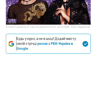
Юлия Санина и Санта Димопулос (коллаж: РБК-Украина)
Будь у курсі, а не в шоці! Додай змісту
своїй стрічці
разом з РБК-Україна в
Google