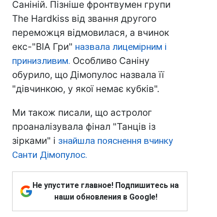
Саніній. Пізніше фронтвумен групи
The Hardkiss від звання другого
переможця відмовилася, а вчинок
екс-"ВІА Гри"
назвала лицемірним і
принизливим.
Особливо Саніну
обурило, що Дімопулос назвала її
"дівчинкою, у якої немає кубків".
Ми також писали, що астролог
проаналізувала фінал "Танців із
зірками" і
знайшла пояснення вчинку
Санти Дімопулос.
Не упустите главное! Подпишитесь на
наши обновления в Google!