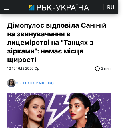
RU
Дімопулос відповіла Саніній
на звинувачення в
лицемірстві на "Танцях з
зірками": немає місця
щирості
12:19 16.12.2020 Ср
2 мин
СВЕТЛАНА МАЩЕНКО