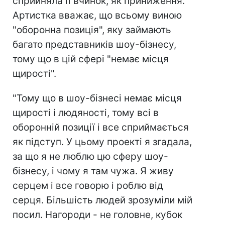
сприйняла її вчинок, як приниження.
Артистка вважає, що всьому виною
"оборонна позиція", яку займають
багато представників шоу-бізнесу,
тому що в цій сфері "немає місця
щирості".
"Тому що в шоу-бізнесі немає місця
щирості і людяності, тому всі в
оборонній позиції і все сприймається
як підступ. У цьому проекті я згадала,
за що я не люблю цю сферу шоу-
бізнесу, і чому я там чужа. Я живу
серцем і все говорю і роблю від
серця. Більшість людей зрозуміли мій
посил. Нагороди - не головне, кубок