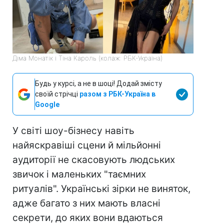
Діма Монатік і Тіна Кароль (колаж: РБК-Україна)
Будь у курсі, а не в шоці! Додай змісту
своїй стрічці
разом з РБК-Україна в
Google
У світі шоу-бізнесу навіть
найяскравіші сцени й мільйонні
аудиторії не скасовують людських
звичок і маленьких "таємних
ритуалів". Українські зірки не виняток,
адже багато з них мають власні
секрети, до яких вони вдаються