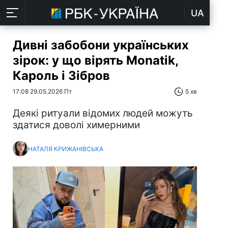
UA
Дивні забобони українських
зірок: у що вірять Monatik,
Кароль і Зібров
17:08 29.05.2026 Пт
5 хв
Деякі ритуали відомих людей можуть
здатися доволі химерними
НАТАЛЯ КРИЖАНІВСЬКА