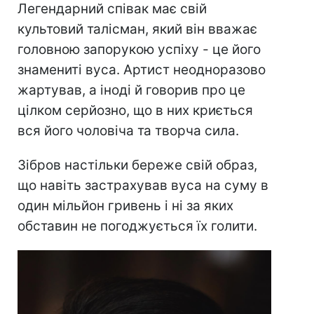
Легендарний співак має свій
культовий талісман, який він вважає
головною запорукою успіху - це його
знамениті вуса. Артист неодноразово
жартував, а іноді й говорив про це
цілком серйозно, що в них криється
вся його чоловіча та творча сила.
Зібров настільки береже свій образ,
що навіть застрахував вуса на суму в
один мільйон гривень і ні за яких
обставин не погоджується їх голити.