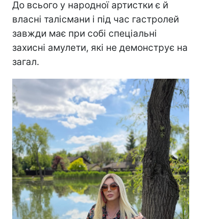
До всього у народної артистки є й
власні талісмани і під час гастролей
завжди має при собі спеціальні
захисні амулети, які не демонструє на
загал.