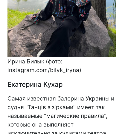
Ирина Билык (фото:
instagram.com/bilyk_iryna)
Екатерина Кухар
Самая известная балерина Украины и
судья "Танців з зірками" имеет так
называемые "магические правила",
которые она выполняет
исключительно за кулисами театра