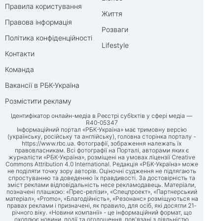
Правила користування
Життя
Правова інформація
Розваги
Політика конфіденційності
Lifestyle
Контакти
Команда
Вакансії в РБК-Україна
Розмістити рекламу
Ідентифікатор онлайн-медіа в Реєстрі суб’єктів у сфері медіа —
R40-05347
Інформаційний портал «РБК-Україна» має тримовну версію
(українську, російську та англійську), головна сторінка порталу -
https://www.rbc.ua
. Фотографії, зображення належать їх
правовласникам. Всі фотографії на Порталі, авторами яких є
журналісти «РБК-Україна», розміщені на умовах ліцензії Creative
Commons Attribution 4.0 International. Редакція «РБК-Україна» може
не поділяти точку зору авторів. Оціночні судження не підлягають
спростуванню та доведенню їх правдивості. За достовірність та
зміст реклами відповідальність несе рекламодавець. Матеріали,
позначені плашкою: «Прес-релізи», «Спецпроект», «Партнерський
матеріал», «Promo», «Благодійність», «Резонанс» розміщуються на
правах реклами і призначені, як правило, для осіб, які досягли 21-
річного віку. «Новини компанії» - це інформаційний формат, що
охоплює новини, події та оголошення, пов'язані з діяльністю