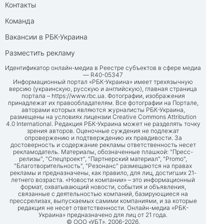
Контакты
Команда
Вакансии в РБК-Украина
Разместить рекламу
Идентификатор онлайн-медиа в Реестре субъектов в сфере медиа
— R40-05347
Информационный портал «РБК-Украина» имеет трехязычную
версию (украинскую, русскую и английскую), главная страница
портала –
https://www.rbc.ua
. Фотографии, изображения
принадлежат их правообладателям. Все фотографии на Портале,
авторами которых являются журналисты РБК-Украина,
размещены на условиях лицензии Creative Commons Attribution
4.0 International. Редакция РБК-Украина может не разделять точку
зрения авторов. Оценочные суждения не подлежат
опровержению и подтверждению их правдивости. За
достоверность и содержание рекламы ответственность несет
рекламодатель. Материалы, обозначенные плашкой: "Пресс-
релизы", "Спецпроект", "Партнерский материал", "Promo",
"Благотворительность", "Резонанс" размещаются на правах
рекламы и предназначены, как правило, для лиц, достигших 21-
летнего возраста. «Новости компании» – это информационный
формат, охватывающий новости, события и объявления,
связанные с деятельностью компаний, базирующиеся на
прессрелизах, выпускаемых самими компаниями, и за которые
редакция не несет ответственности. Онлайн-медиа «РБК-
Украина» предназначено для лиц от 21 года.
© ООО «УБТ», 2006-2026.