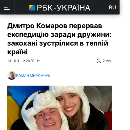
RU
Дмитро Комаров перервав
експедицію заради дружини:
закохані зустрілися в теплій
країні
13:16 31.12.2020 Чт
2 мин
РОМАН МИРОНЧУК