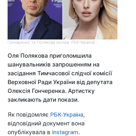
Гончаренко та Полякова (колаж: РБК-Україна)
Оля Полякова приголомшила
шанувальників запрошенням на
засідання Тимчасової слідчої комісії
Верховної Ради України від депутата
Олексія Гончеренка. Артистку
закликають дати покази.
Як повідомляє
РБК-Україна
,
відповідний документ вона
опублікувала в
Instagram
.