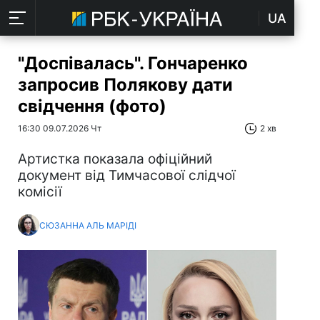
UA
"Доспівалась". Гончаренко
запросив Полякову дати
свідчення (фото)
16:30 09.07.2026 Чт
2 хв
Артистка показала офіційний
документ від Тимчасової слідчої
комісії
СЮЗАННА АЛЬ МАРІДІ