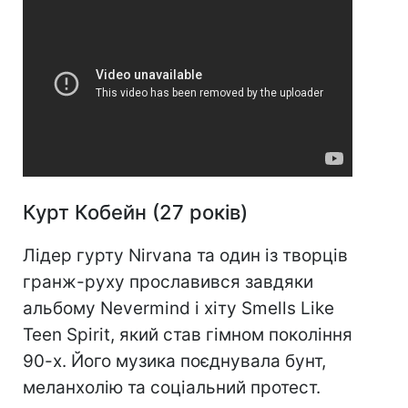
Курт Кобейн (27 років)
Лідер гурту Nirvana та один із творців
гранж-руху прославився завдяки
альбому Nevermind і хіту Smells Like
Teen Spirit, який став гімном покоління
90-х. Його музика поєднувала бунт,
меланхолію та соціальний протест.