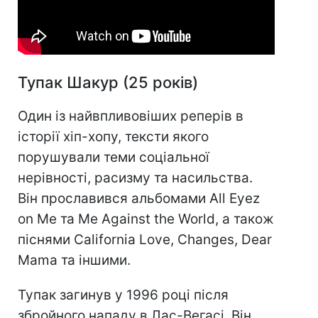
Тупак Шакур (25 років)
Один із найвпливовіших реперів в
історії хіп-хопу, тексти якого
порушували теми соціальної
нерівності, расизму та насильства.
Він прославився альбомами All Eyez
on Me та Me Against the World, а також
піснями California Love, Changes, Dear
Mama та іншими.
Тупак загинув у 1996 році після
збройного нападу в Лас-Вегасі. Він