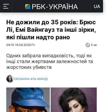
UA
Не дожили до 35 років: Брюс
Лі, Емі Вайнгауз та інші зірки,
які пішли надто рано
09:10 19.06.2026 Пт
5 хв
Одних забрала випадковість, тоді як
інщі стали жертвами залежностей та
жорстоких убивств
СЮЗАННА АЛЬ МАРІДІ