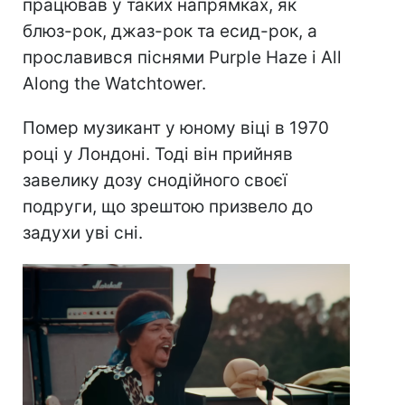
працював у таких напрямках, як
блюз-рок, джаз-рок та есид-рок, а
прославився піснями Purple Haze і All
Along the Watchtower.
Помер музикант у юному віці в 1970
році у Лондоні. Тоді він прийняв
завелику дозу снодійного своєї
подруги, що зрештою призвело до
задухи уві сні.