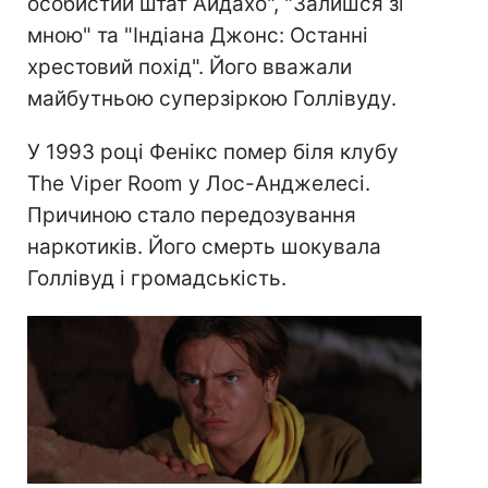
особистий штат Айдахо", "Залишся зі
мною" та "Індіана Джонс: Останні
хрестовий похід". Його вважали
майбутньою суперзіркою Голлівуду.
У 1993 році Фенікс помер біля клубу
The Viper Room у Лос-Анджелесі.
Причиною стало передозування
наркотиків. Його смерть шокувала
Голлівуд і громадськість.