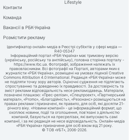
Lifestyle
Контакти
Команда
Вакансії в РБК-Україна
Розмістити рекламу
Ідентифікатор онлайн-медіа в Реєстрі суб’єктів у сфері медіа —
R40-05347
Інформаційний портал «РБК-Україна» має тримовну версію
(українську, російську та англійську), головна сторінка порталу -
https://www.rbc.ua
. Фотографії, зображення належать їх
правовласникам. Всі фотографії на Порталі, авторами яких є
журналісти «РБК-Україна», розміщені на умовах ліцензії Creative
Commons Attribution 4.0 International. Редакція «РБК-Україна» може
не поділяти точку зору авторів. Оціночні судження не підлягають
спростуванню та доведенню їх правдивості. За достовірність та
зміст реклами відповідальність несе рекламодавець. Матеріали,
позначені плашкою: «Прес-релізи», «Спецпроект», «Партнерський
матеріал», «Promo», «Благодійність», «Резонанс» розміщуються на
правах реклами і призначені, як правило, для осіб, які досягли 21-
річного віку. «Новини компанії» - це інформаційний формат, що
охоплює новини, події та оголошення, пов'язані з діяльністю
компаній, базуються на пресрелізах, які випускають самі
компанії, і за які редакція не несе відповідальність. Онлайн-медіа
«РБК-Україна» призначене для осіб віком від 21 року.
© ТОВ «УБТ», 2006-2026.