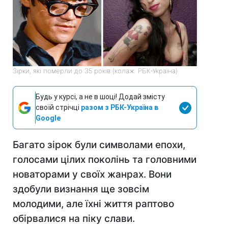
Зірки, які померли до 35 років (колаж: РБК-Україна)
Будь у курсі, а не в шоці! Додай змісту
своїй стрічці
разом з РБК-Україна в
Google
Багато зірок були символами епохи,
голосами цілих поколінь та головними
новаторами у своїх жанрах. Вони
здобули визнання ще зовсім
молодими, але їхні життя раптово
обірвалися на піку слави.