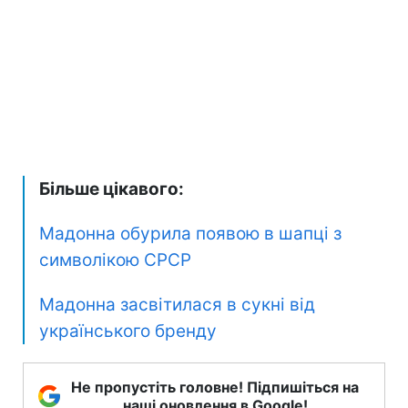
Більше цікавого:
Мадонна обурила появою в шапці з
символікою СРСР
Мадонна засвітилася в сукні від
українського бренду
Не пропустіть головне! Підпишіться на
наші оновлення в Google!