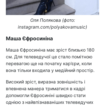
Оля Полякова (фото:
instagram.com/polyakovamusic​​​​​​​)
Маша Єфросиніна
Маша Єфросиніна має зріст близько 180
см. Для телеведучої це стало помітною
перевагою ще на початку кар’єри, коли
вона тільки входила у медійний простір.
Високий зріст, виразна зовнішність і
впевнена манера триматися в кадрі
допомогли Єфросиніні швидко стати
однією з найвпізнаваніших телеведучих