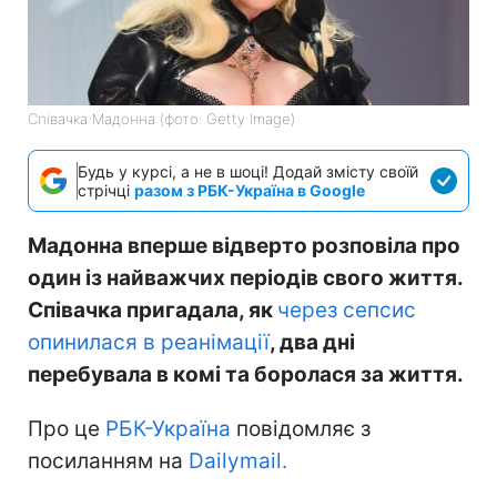
Співачка Мадонна (фото: Getty Image)
Будь у курсі, а не в шоці! Додай змісту своїй
стрічці
разом з РБК-Україна в Google
Мадонна вперше відверто розповіла про
один із найважчих періодів свого життя.
Співачка пригадала, як
через сепсис
опинилася в реанімації
, два дні
перебувала в комі та боролася за життя.
Про це
РБК-Україна
повідомляє з
посиланням на
Dailymail.