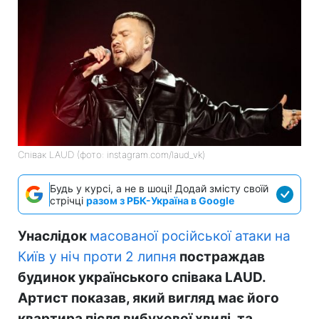
Співак LAUD (фото: instagram.com/laud_vk)
Будь у курсі, а не в шоці! Додай змісту своїй
стрічці
разом з РБК-Україна в Google
Унаслідок
масованої російської атаки на
Київ у ніч проти 2 липня
постраждав
будинок українського співака LAUD.
Артист показав, який вигляд має його
квартира після вибухової хвилі, та