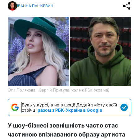
ІВАННА ПАШКЕВИЧ
Оля Полякова і Сергій Притула (колаж РБК-Україна)
Будь у курсі, а не в шоці! Додай змісту своїй
стрічці
разом з РБК-Україна в Google
У шоу-бізнесі зовнішність часто стає
частиною впізнаваного образу артиста