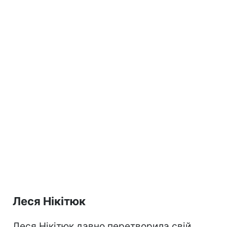
Леся Нікітюк
Леся Нікітюк давно перетворила свій