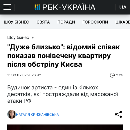
UA
ШОУ БІЗНЕС
СВЯТА
ПОРАДИ
ГОРОСКОПИ
ЦІКАВ
Шоу бізнес
»
"Дуже близько": відомий співак
показав понівечену квартиру
після обстрілу Києва
11:33 02.07.2026 Чт
2 хв
Будинок артиста - один із кількох
десятків, які постраждали від масованої
атаки РФ
НАТАЛЯ КРИЖАНІВСЬКА