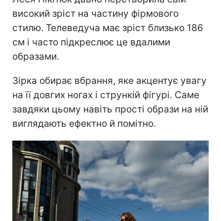
високий зріст на частину фірмового
стилю. Телеведуча має зріст близько 186
см і часто підкреслює це вдалими
образами.
Зірка обирає вбрання, яке акцентує увагу
на її довгих ногах і стрункій фігурі. Саме
завдяки цьому навіть прості образи на ній
виглядають ефектно й помітно.