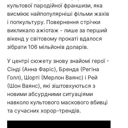
культової пародійної франшизи, яка
висміює найпопулярніші фільми жахів
і попкультуру. Повернення стрічки
викликало ажіотаж - лише за перший
вікенд у світовому прокаті вдалося
зібрати 106 мільйонів доларів.
У центрі сюжету знову знайомі герої -
Сінді (Анна Фаріс), Бренда (Регіна
Голл), Шорті (Мерлон Ваянс) і Рей
(Шон Ваянс), які зіштовхуються з
новими абсурдними ситуаціями
навколо культового маскового вбивці
та сучасних хорор-трендів.