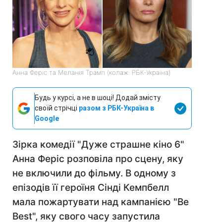
Анна Феріс та Меланія Трамп (колаж: РБК-Україна)
Будь у курсі, а не в шоці! Додай змісту
своїй стрічці
разом з РБК-Україна в
Google
Зірка комедії "Дуже страшне кіно 6"
Анна Феріс розповіла про сцену, яку
не включили до фільму. В одному з
епізодів її героїня Сінді Кемпбелл
мала пожартувати над кампанією "Be
Best", яку свого часу запустила