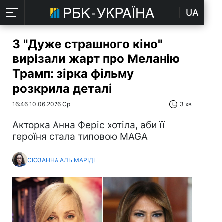
UA
З "Дуже страшного кіно"
вирізали жарт про Меланію
Трамп: зірка фільму
розкрила деталі
16:46 10.06.2026 Ср
3 хв
Акторка Анна Феріс хотіла, аби її
героїня стала типовою MAGA
СЮЗАННА АЛЬ МАРІДІ