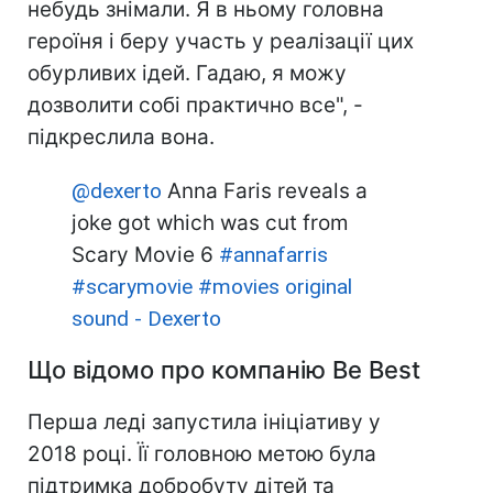
небудь знімали. Я в ньому головна
героїня і беру участь у реалізації цих
обурливих ідей. Гадаю, я можу
дозволити собі практично все", -
підкреслила вона.
@dexerto
Anna Faris reveals a
joke got which was cut from
Scary Movie 6
#annafarris
#scarymovie
#movies
original
sound - Dexerto
Що відомо про компанію Be Best
Перша леді запустила ініціативу у
2018 році. Її головною метою була
підтримка добробуту дітей та