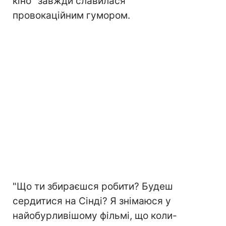
кіно" завжди славилася
провокаційним гумором.
"Що ти збираєшся робити? Будеш
сердитися на Сінді? Я знімаюся у
найобурливішому фільмі, що коли-