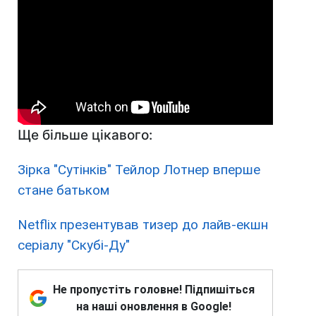
Ще більше цікавого:
Зірка "Сутінків" Тейлор Лотнер вперше
стане батьком
Netflix презентував тизер до лайв-екшн
серіалу "Скубі-Ду"
Не пропустіть головне! Підпишіться
на наші оновлення в Google!