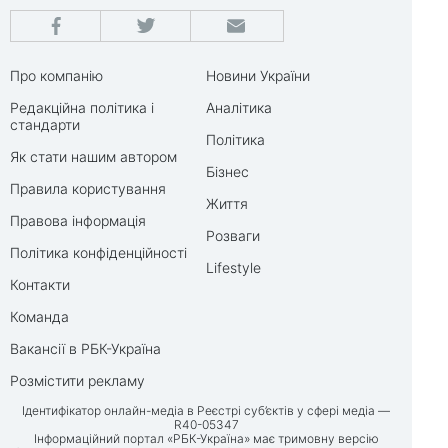
Про компанію
Новини України
Редакційна політика і
Аналітика
стандарти
Політика
Як стати нашим автором
Бізнес
Правила користування
Життя
Правова інформація
Розваги
Політика конфіденційності
Lifestyle
Контакти
Команда
Вакансії в РБК-Україна
Розмістити рекламу
Ідентифікатор онлайн-медіа в Реєстрі суб’єктів у сфері медіа —
R40-05347
Інформаційний портал «РБК-Україна» має тримовну версію