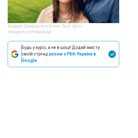
Андрей Джеджула и Юлия Леус (фото:
instagram.com/djedjula)
Будь у курсі, а не в шоці! Додай змісту
своїй стрічці
разом з РБК-Україна в
Google