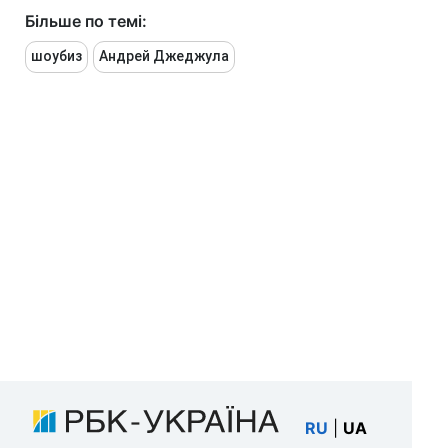
Більше по темі:
шоубиз
Андрей Джеджула
RU
|
UA