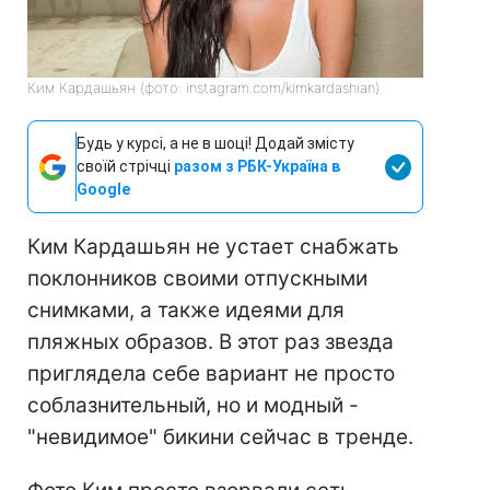
Ким Кардашьян (фото: instagram.com/kimkardashian)
Будь у курсі, а не в шоці! Додай змісту
своїй стрічці
разом з РБК-Україна в
Google
Ким Кардашьян не устает снабжать
поклонников своими отпускными
снимками, а также идеями для
пляжных образов. В этот раз звезда
приглядела себе вариант не просто
соблазнительный, но и модный -
"невидимое" бикини сейчас в тренде.