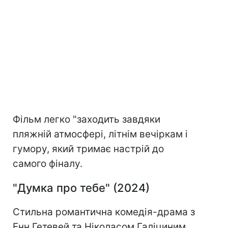
Фільм легко "заходить завдяки
пляжній атмосфері, літнім вечіркам і
гумору, який тримає настрій до
самого фіналу.
"Думка про тебе" (2024)
Стильна романтична комедія-драма з
Енн Гетевей та Ніколасом Галіциним,