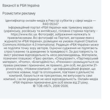
Вакансії в РБК-Україна
Розмістити рекламу
Ідентифікатор онлайн-медіа в Реєстрі суб’єктів у сфері медіа —
R40-05347
Інформаційний портал «РБК-Україна» має тримовну версію
(українську, російську та англійську), головна сторінка порталу -
https://www.rbc.ua
. Фотографії, зображення належать їх
правовласникам. Всі фотографії на Порталі, авторами яких є
журналісти «РБК-Україна», розміщені на умовах ліцензії Creative
Commons Attribution 4.0 International. Редакція «РБК-Україна» може
не поділяти точку зору авторів. Оціночні судження не підлягають
спростуванню та доведенню їх правдивості. За достовірність та
зміст реклами відповідальність несе рекламодавець. Матеріали,
позначені плашкою: «Прес-релізи», «Спецпроект», «Партнерський
матеріал», «Promo», «Благодійність», «Резонанс» розміщуються на
правах реклами і призначені, як правило, для осіб, які досягли 21-
річного віку. «Новини компанії» - це інформаційний формат, що
охоплює новини, події та оголошення, пов'язані з діяльністю
компаній, базуються на пресрелізах, які випускають самі
компанії, і за які редакція не несе відповідальність. Онлайн-медіа
«РБК-Україна» призначене для осіб віком від 21 року.
© ТОВ «УБТ», 2006-2026.