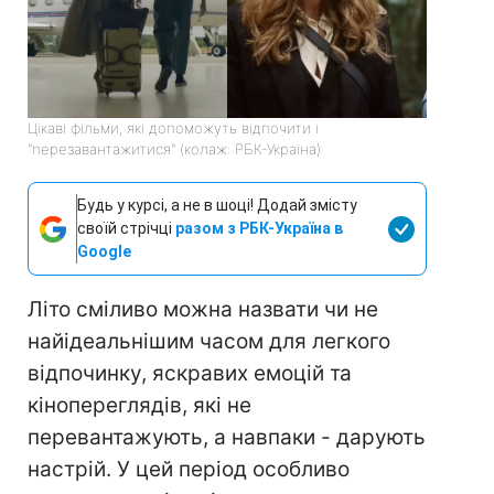
Цікаві фільми, які допоможуть відпочити і
"перезавантажитися" (колаж: РБК-Україна)
Будь у курсі, а не в шоці! Додай змісту
своїй стрічці
разом з РБК-Україна в
Google
Літо сміливо можна назвати чи не
найідеальнішим часом для легкого
відпочинку, яскравих емоцій та
кінопереглядів, які не
перевантажують, а навпаки - дарують
настрій. У цей період особливо