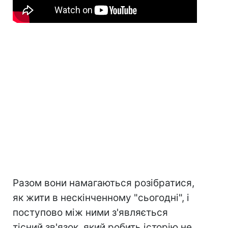
Разом вони намагаються розібратися,
як жити в нескінченному "сьогодні", і
поступово між ними з'являється
тісний зв'язок, який робить історію не