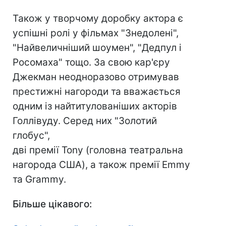
Також у творчому доробку актора є
успішні ролі у фільмах "Знедолені",
"Найвеличніший шоумен", "Дедпул і
Росомаха" тощо. За свою кар'єру
Джекман неодноразово отримував
престижні нагороди та вважається
одним із найтитулованіших акторів
Голлівуду. Серед них "Золотий
глобус",
дві премії Tony (головна театральна
нагорода США), а також премії Emmy
та Grammy.
Більше цікавого: