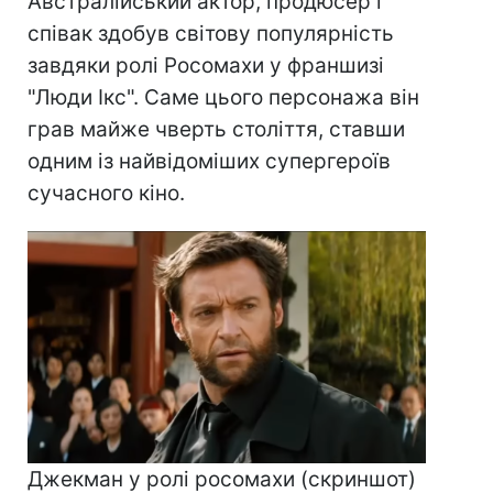
Австралійський актор, продюсер і
співак здобув світову популярність
завдяки ролі Росомахи у франшизі
"Люди Ікс". Саме цього персонажа він
грав майже чверть століття, ставши
одним із найвідоміших супергероїв
сучасного кіно.
Джекман у ролі росомахи (скриншот)