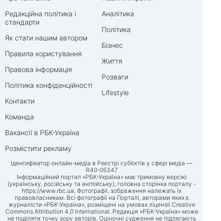
Редакційна політика і
Аналітика
стандарти
Політика
Як стати нашим автором
Бізнес
Правила користування
Життя
Правова інформація
Розваги
Політика конфіденційності
Lifestyle
Контакти
Команда
Вакансії в РБК-Україна
Розмістити рекламу
Ідентифікатор онлайн-медіа в Реєстрі суб’єктів у сфері медіа —
R40-05347
Інформаційний портал «РБК-Україна» має тримовну версію
(українську, російську та англійську), головна сторінка порталу -
https://www.rbc.ua
. Фотографії, зображення належать їх
правовласникам. Всі фотографії на Порталі, авторами яких є
журналісти «РБК-Україна», розміщені на умовах ліцензії Creative
Commons Attribution 4.0 International. Редакція «РБК-Україна» може
не поділяти точку зору авторів. Оціночні судження не підлягають