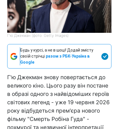
Г'ю Джекман (фото: Getty Images)
Будь у курсі, а не в шоці! Додай змісту
своїй стрічці
разом з РБК-Україна в
Google
Г'ю Джекман знову повертається до
великого кіно. Цього разу він постане
в образі одного з найвідоміших героїв
світових легенд - уже 19 червня 2026
року відбудеться прем'єра нового
фільму "Смерть Робіна Гуда" -
похмурої та незвичної інтерпретації