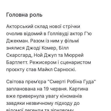
Головна роль
Акторський склад нової стрічки
очолив відомий в Голлівуді актор Г'ю
Джекман. Разом із ним у фільмі
знялися Джоді Комер, Білл
Скарсгард, Ной Джуп та Мюррей
Бартлетт. Режисером і сценаристом
проєкту став Майкл Сарноскі.
Світова прем'єра "Смерті Робіна Гуда"
запланована на 19 червня. Картина
вже привернула увагу кіноманів
завдяки незвичному підходу до
відомої легенди та зірковому