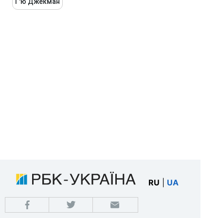
Г'ю Джекман
RU
|
UA