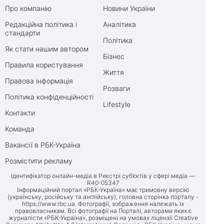
Про компанію
Новини України
Редакційна політика і
Аналітика
стандарти
Політика
Як стати нашим автором
Бізнес
Правила користування
Життя
Правова інформація
Розваги
Політика конфіденційності
Lifestyle
Контакти
Команда
Вакансії в РБК-Україна
Розмістити рекламу
Ідентифікатор онлайн-медіа в Реєстрі суб’єктів у сфері медіа —
R40-05347
Інформаційний портал «РБК-Україна» має тримовну версію
(українську, російську та англійську), головна сторінка порталу -
https://www.rbc.ua
. Фотографії, зображення належать їх
правовласникам. Всі фотографії на Порталі, авторами яких є
журналісти «РБК-Україна», розміщені на умовах ліцензії Creative