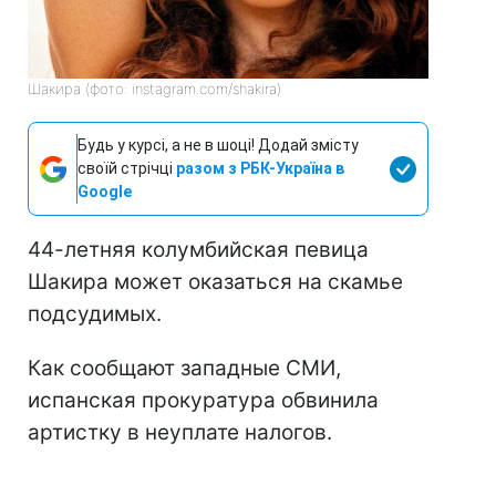
Шакира (фото: instagram.com/shakira)
Будь у курсі, а не в шоці! Додай змісту
своїй стрічці
разом з РБК-Україна в
Google
44-летняя колумбийская певица
Шакира может оказаться на скамье
подсудимых.
Как сообщают западные СМИ,
испанская прокуратура обвинила
артистку в неуплате налогов.