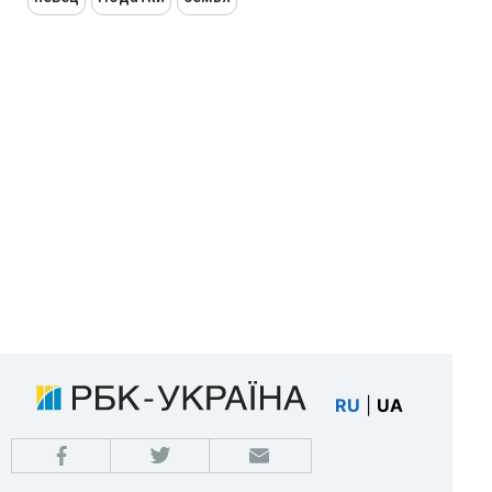
RU
|
UA