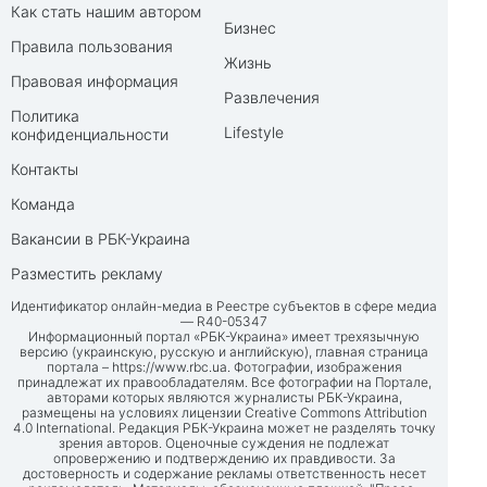
Как стать нашим автором
Бизнес
Правила пользования
Жизнь
Правовая информация
Развлечения
Политика
Lifestyle
конфиденциальности
Контакты
Команда
Вакансии в РБК-Украина
Разместить рекламу
Идентификатор онлайн-медиа в Реестре субъектов в сфере медиа
— R40-05347
Информационный портал «РБК-Украина» имеет трехязычную
версию (украинскую, русскую и английскую), главная страница
портала –
https://www.rbc.ua
. Фотографии, изображения
принадлежат их правообладателям. Все фотографии на Портале,
авторами которых являются журналисты РБК-Украина,
размещены на условиях лицензии Creative Commons Attribution
4.0 International. Редакция РБК-Украина может не разделять точку
зрения авторов. Оценочные суждения не подлежат
опровержению и подтверждению их правдивости. За
достоверность и содержание рекламы ответственность несет