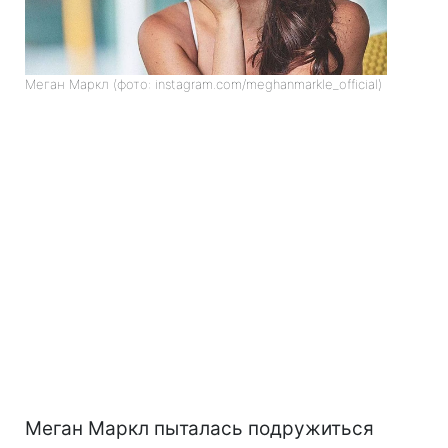
Меган Маркл (фото: instagram.com/meghanmarkle_official)
Меган Маркл пыталась подружиться