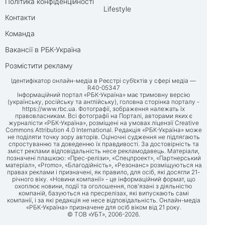
Політика конфіденційності
Lifestyle
Контакти
Команда
Вакансії в РБК-Україна
Розмістити рекламу
Ідентифікатор онлайн-медіа в Реєстрі суб’єктів у сфері медіа —
R40-05347
Інформаційний портал «РБК-Україна» має тримовну версію
(українську, російську та англійську), головна сторінка порталу -
https://www.rbc.ua
. Фотографії, зображення належать їх
правовласникам. Всі фотографії на Порталі, авторами яких є
журналісти «РБК-Україна», розміщені на умовах ліцензії Creative
Commons Attribution 4.0 International. Редакція «РБК-Україна» може
не поділяти точку зору авторів. Оціночні судження не підлягають
спростуванню та доведенню їх правдивості. За достовірність та
зміст реклами відповідальність несе рекламодавець. Матеріали,
позначені плашкою: «Прес-релізи», «Спецпроект», «Партнерський
матеріал», «Promo», «Благодійність», «Резонанс» розміщуються на
правах реклами і призначені, як правило, для осіб, які досягли 21-
річного віку. «Новини компанії» - це інформаційний формат, що
охоплює новини, події та оголошення, пов'язані з діяльністю
компаній, базуються на пресрелізах, які випускають самі
компанії, і за які редакція не несе відповідальність. Онлайн-медіа
«РБК-Україна» призначене для осіб віком від 21 року.
© ТОВ «УБТ», 2006-2026.