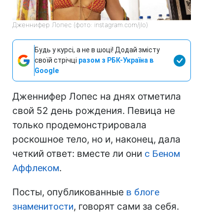
Дженнифер Лопес (фото: instagram.com/jlo)
Будь у курсі, а не в шоці! Додай змісту
своїй стрічці
разом з РБК-Україна в
Google
Дженнифер Лопес на днях отметила
свой 52 день рождения. Певица не
только продемонстрировала
роскошное тело, но и, наконец, дала
четкий ответ: вместе ли они
с Беном
Аффлеком
.
Посты, опубликованные
в блоге
знаменитости
, говорят сами за себя.