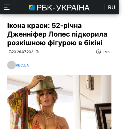
RU
Ікона краси: 52-річна
Дженніфер Лопес підкорила
розкішною фігурою в бікіні
17:23 26.07.2021 Пн
1 мин
RBC.UA