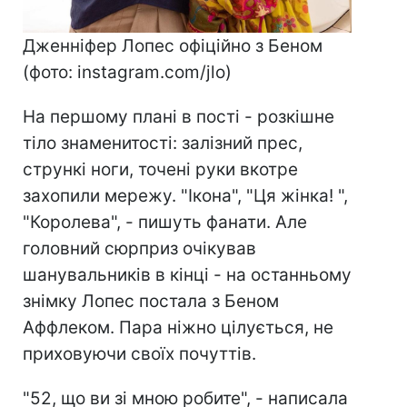
Дженніфер Лопес офіційно з Беном
(фото: instagram.com/jlo)
На першому плані в пості - розкішне
тіло знаменитості: залізний прес,
стрункі ноги, точені руки вкотре
захопили мережу. "Ікона", "Ця жінка! ",
"Королева", - пишуть фанати. Але
головний сюрприз очікував
шанувальників в кінці - на останньому
знімку Лопес постала з Беном
Аффлеком. Пара ніжно цілується, не
приховуючи своїх почуттів.
"52, що ви зі мною робите", - написала