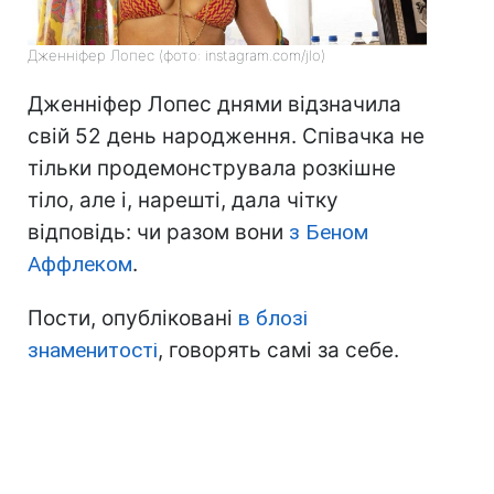
Дженніфер Лопес (фото: instagram.com/jlo)
Дженніфер Лопес днями відзначила
свій 52 день народження. Співачка не
тільки продемонструвала розкішне
тіло, але і, нарешті, дала чітку
відповідь: чи разом вони
з Беном
Аффлеком
.
Пости, опубліковані
в блозі
знаменитості
, говорять самі за себе.