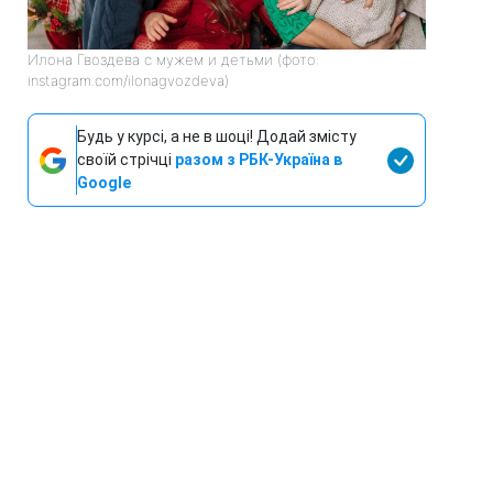
Илона Гвоздева с мужем и детьми (фото:
instagram.com/ilonagvozdeva)
Будь у курсі, а не в шоці! Додай змісту
своїй стрічці
разом з РБК-Україна в
Google