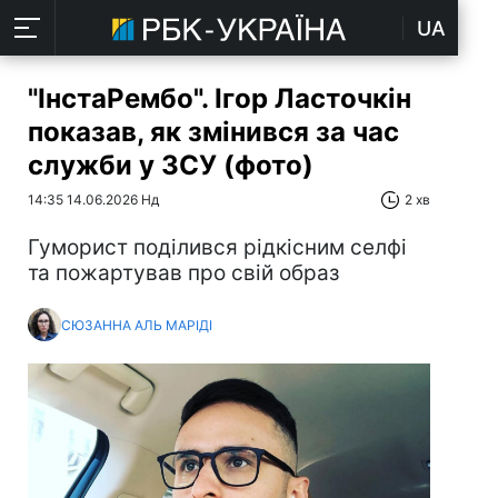
UA
"ІнстаРембо". Ігор Ласточкін
показав, як змінився за час
служби у ЗСУ (фото)
14:35 14.06.2026 Нд
2 хв
Гуморист поділився рідкісним селфі
та пожартував про свій образ
СЮЗАННА АЛЬ МАРІДІ