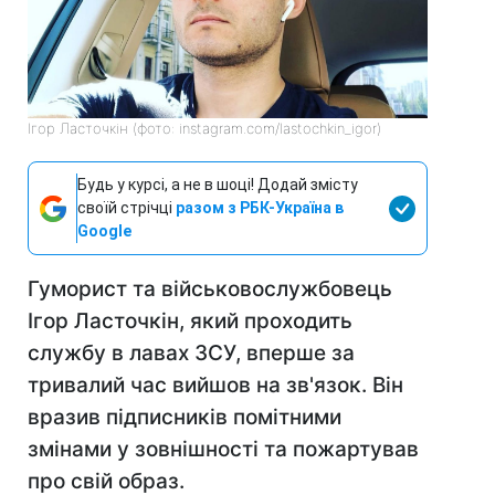
Ігор Ласточкін (фото: instagram.com/lastochkin_igor)
Будь у курсі, а не в шоці! Додай змісту
своїй стрічці
разом з РБК-Україна в
Google
Гуморист та військовослужбовець
Ігор Ласточкін, який проходить
службу в лавах ЗСУ, вперше за
тривалий час вийшов на зв'язок. Він
вразив підписників помітними
змінами у зовнішності та пожартував
про свій образ.