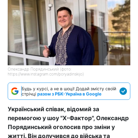
Олександр Порядинський (фото:
https://www.instagram.com/poryadinskijo)
Будь у курсі, а не в шоці! Додай змісту своїй
стрічці
разом з РБК-Україна в Google
Український співак, відомий за
перемогою у шоу "Х-Фактор", Олександр
Порядинський оголосив про зміни у
житті. Він долучився до війська та