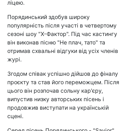
ліцею.
Порядинський здобув широку
популярність після участі в четвертому
сезоні шоу "Х-Фактор". Під час кастингу
він виконав пісню "Не плач, тато" та
отримав схвальні відгуки від усіх членів
журі.
Згодом співак успішно дійшов до фіналу
проєкту та став його переможцем. Після
цього він розпочав сольну кар'єру,
випустив низку авторських пісень і
продовжив виступати на українській
сцені.
Серед пісень Порядинського - "Savior",