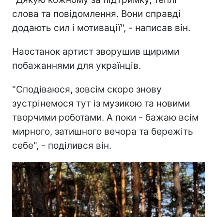
слова та повідомлення. Вони справді
додають сил і мотивації", - написав він.
Наостанок артист зворушив щирими
побажаннями для українців.
"Сподіваюся, зовсім скоро знову
зустрінемося тут із музикою та новими
творчими роботами. А поки - бажаю всім
мирного, затишного вечора та бережіть
себе", - поділився він.