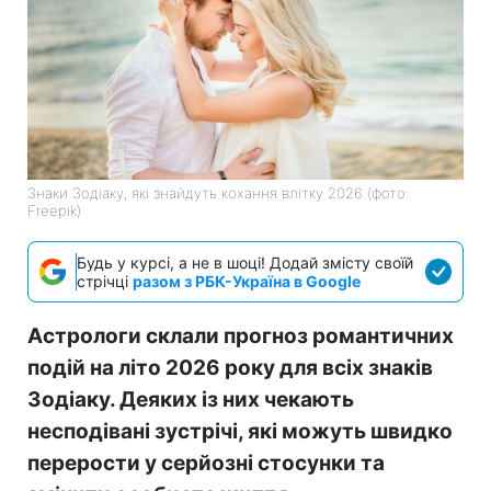
Знаки Зодіаку, які знайдуть кохання влітку 2026 (фото:
Freepik)
Будь у курсі, а не в шоці! Додай змісту своїй
стрічці
разом з РБК-Україна в Google
Астрологи склали прогноз романтичних
подій на літо 2026 року для всіх знаків
Зодіаку. Деяких із них чекають
несподівані зустрічі, які можуть швидко
перерости у серйозні стосунки та