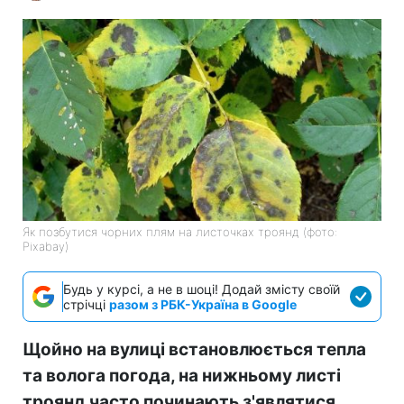
Як позбутися чорних плям на листочках троянд (фото:
Pixabay)
Будь у курсі, а не в шоці! Додай змісту своїй
стрічці
разом з РБК-Україна в Google
Щойно на вулиці встановлюється тепла
та волога погода, на нижньому листі
троянд часто починають з'являтися