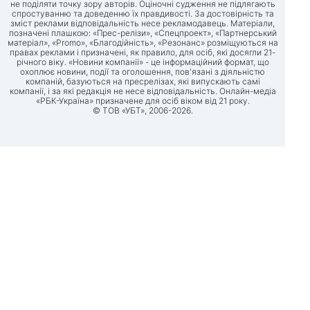
не поділяти точку зору авторів. Оціночні судження не підлягають
спростуванню та доведенню їх правдивості. За достовірність та
зміст реклами відповідальність несе рекламодавець. Матеріали,
позначені плашкою: «Прес-релізи», «Спецпроект», «Партнерський
матеріал», «Promo», «Благодійність», «Резонанс» розміщуються на
правах реклами і призначені, як правило, для осіб, які досягли 21-
річного віку. «Новини компанії» - це інформаційний формат, що
охоплює новини, події та оголошення, пов'язані з діяльністю
компаній, базуються на пресрелізах, які випускають самі
компанії, і за які редакція не несе відповідальність. Онлайн-медіа
«РБК-Україна» призначене для осіб віком від 21 року.
© ТОВ «УБТ», 2006-2026.