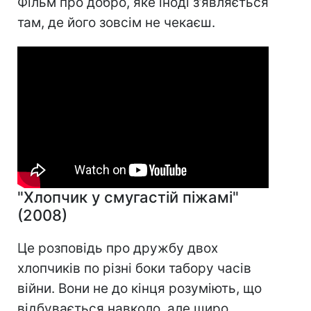
Фільм про добро, яке іноді з’являється
там, де його зовсім не чекаєш.
"Хлопчик у смугастій піжамі"
(2008)
Це розповідь про дружбу двох
хлопчиків по різні боки табору часів
війни. Вони не до кінця розуміють, що
відбувається навколо, але щиро