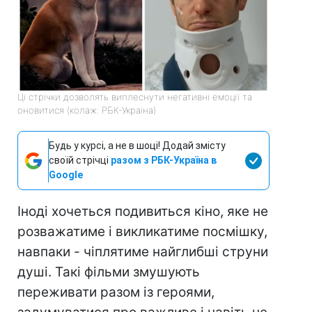
Ці стрічки дозволять виплеснути негативні емоції та
оновитися (колаж: РБК-Україна)
Будь у курсі, а не в шоці! Додай змісту
своїй стрічці
разом з РБК-Україна в
Google
Іноді хочеться подивиться кіно, яке не
розважатиме і викликатиме посмішку,
навпаки - чіплятиме найглибші струни
душі. Такі фільми змушують
переживати разом із героями,