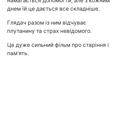
намагається допомогти, але з кожним
днем їй це дається все складніше.
Глядач разом із ним відчуває
плутанину та страх невідомого.
Це дуже сильний фільм про старіння і
пам'ять.