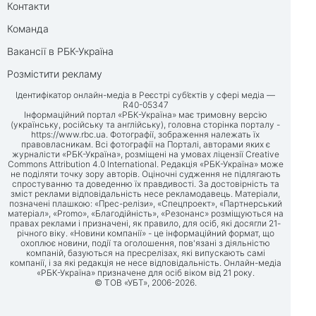
Контакти
Команда
Вакансії в РБК-Україна
Розмістити рекламу
Ідентифікатор онлайн-медіа в Реєстрі суб’єктів у сфері медіа —
R40-05347
Інформаційний портал «РБК-Україна» має тримовну версію
(українську, російську та англійську), головна сторінка порталу -
https://www.rbc.ua
. Фотографії, зображення належать їх
правовласникам. Всі фотографії на Порталі, авторами яких є
журналісти «РБК-Україна», розміщені на умовах ліцензії Creative
Commons Attribution 4.0 International. Редакція «РБК-Україна» може
не поділяти точку зору авторів. Оціночні судження не підлягають
спростуванню та доведенню їх правдивості. За достовірність та
зміст реклами відповідальність несе рекламодавець. Матеріали,
позначені плашкою: «Прес-релізи», «Спецпроект», «Партнерський
матеріал», «Promo», «Благодійність», «Резонанс» розміщуються на
правах реклами і призначені, як правило, для осіб, які досягли 21-
річного віку. «Новини компанії» - це інформаційний формат, що
охоплює новини, події та оголошення, пов'язані з діяльністю
компаній, базуються на пресрелізах, які випускають самі
компанії, і за які редакція не несе відповідальність. Онлайн-медіа
«РБК-Україна» призначене для осіб віком від 21 року.
© ТОВ «УБТ», 2006-2026.