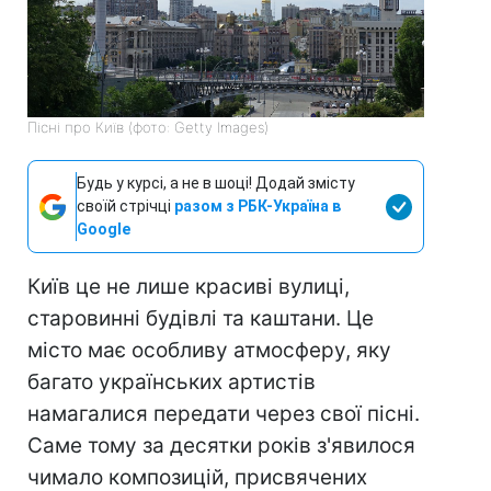
Пісні про Київ (фото: Getty Images)
Будь у курсі, а не в шоці! Додай змісту
своїй стрічці
разом з РБК-Україна в
Google
Київ це не лише красиві вулиці,
старовинні будівлі та каштани. Це
місто має особливу атмосферу, яку
багато українських артистів
намагалися передати через свої пісні.
Саме тому за десятки років з'явилося
чимало композицій, присвячених